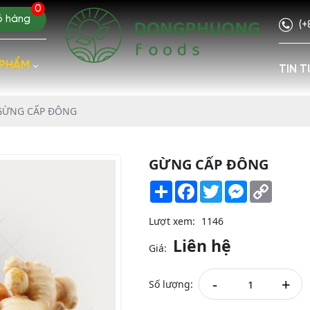
0
ỏ hàng
(+
 PHẨM
TIN T
GỪNG CẤP ĐÔNG
GỪNG CẤP ĐÔNG
Share
Facebook
Twitter
Messenger
Copy
Link
Lượt xem:
1146
Liên hệ
Giá:
-
+
Số lượng: