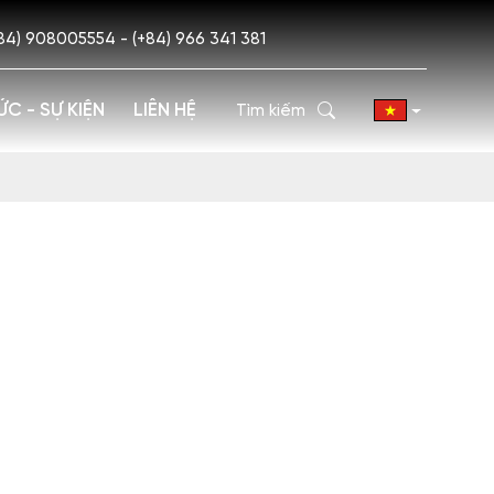
84) 908005554 - (+84) 966 341 381
ỨC - SỰ KIỆN
LIÊN HỆ