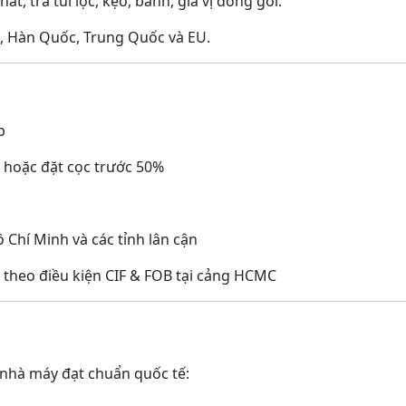
át, trà túi lọc, kẹo, bánh, gia vị đóng gói.
, Hàn Quốc, Trung Quốc và EU.
p
C hoặc đặt cọc trước 50%
 Chí Minh và các tỉnh lân cận
 theo điều kiện CIF & FOB tại cảng HCMC
nhà máy đạt chuẩn quốc tế: