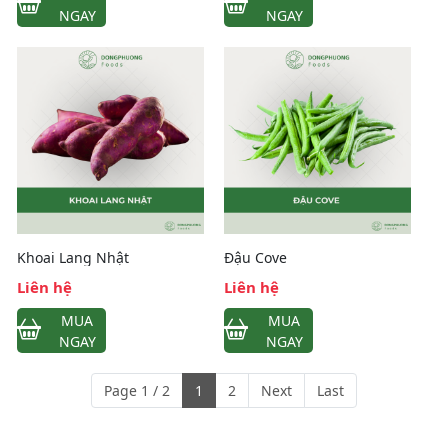
NGAY
NGAY
Khoai Lang Nhật
Đậu Cove
Liên hệ
Liên hệ
MUA
MUA
NGAY
NGAY
Page 1 / 2
1
2
Next
Last