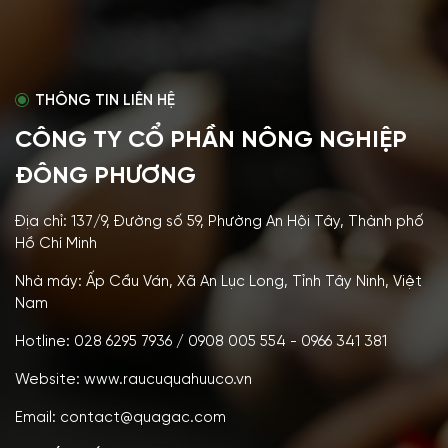
THÔNG TIN LIÊN HỆ
CÔNG TY CỔ PHẦN NÔNG NGHIỆP
ĐÔNG PHƯƠNG
Địa chỉ: 137/9, Đường số 59, Phường An Hội Tây, Thành phố
Hồ Chí Minh
Nhà máy: Ấp Cầu Ván, Xã An Lục Long, Tỉnh Tây Ninh, Việt
Nam
Hotline: 028 6295 7936 / 0908 005 554 - 0966 341 381
Website: www.raucuquahuuco.vn
Email: contact@quagac.com