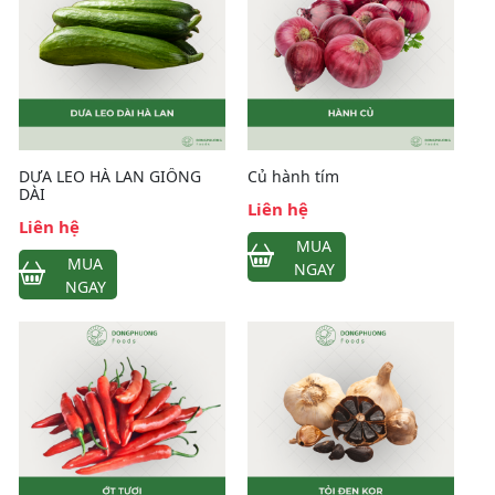
DƯA LEO HÀ LAN GIỐNG
Củ hành tím
DÀI
Liên hệ
Liên hệ
MUA
MUA
NGAY
NGAY