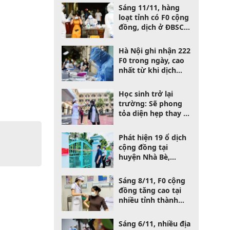
Sáng 11/11, hàng
loạt tỉnh có F0 cộng
đồng, dịch ở ĐBSCL
"căng như dây đàn"
Hà Nội ghi nhận 222
F0 trong ngày, cao
nhất từ khi dịch
bùng phát
Học sinh trở lại
trường: Sẽ phong
tỏa diện hẹp thay vì
cả trường nếu có F0
Phát hiện 19 ổ dịch
cộng đồng tại
huyện Nhà Bè,
TPHCM
Sáng 8/11, F0 cộng
đồng tăng cao tại
nhiều tỉnh thành
trên cả nước
Sáng 6/11, nhiều địa