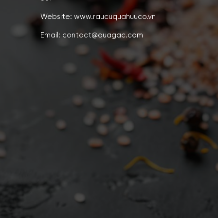
Website: www.raucuquahuuco.vn
Email: contact@quagac.com