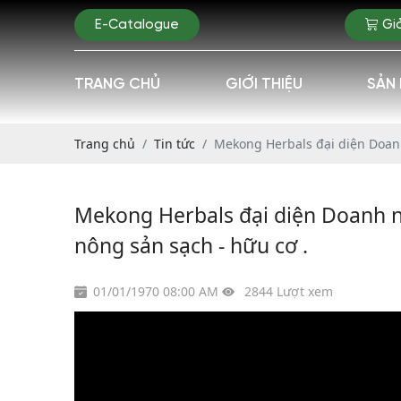
E-Catalogue
Gi
TRANG CHỦ
GIỚI THIỆU
SẢN
Trang chủ
Tin tức
Mekong Herbals đại diện Doan
Mekong Herbals đại diện Doanh 
nông sản sạch - hữu cơ .
01/01/1970 08:00 AM
2844 Lượt xem