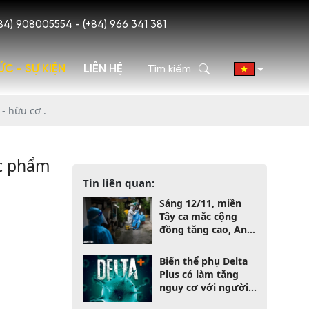
84) 908005554 - (+84) 966 341 381
ỨC - SỰ KIỆN
LIÊN HỆ
- hữu cơ .
ực phẩm
Tin liên quan:
Sáng 12/11, miền
Tây ca mắc cộng
đồng tăng cao, An
Giang F0 lập "đỉnh"
mới
Biến thể phụ Delta
Plus có làm tăng
nguy cơ với người
bệnh?