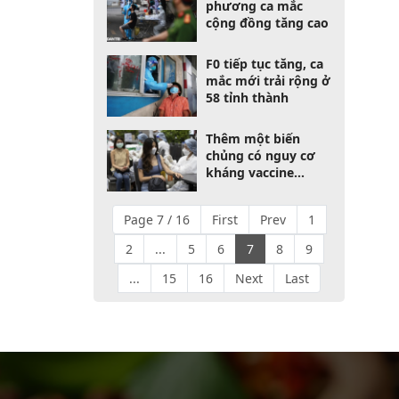
phương ca mắc
cộng đồng tăng cao
F0 tiếp tục tăng, ca
mắc mới trải rộng ở
58 tỉnh thành
Thêm một biến
chủng có nguy cơ
kháng vaccine
Covid-19
Page 7 / 16
First
Prev
1
2
...
5
6
7
8
9
...
15
16
Next
Last