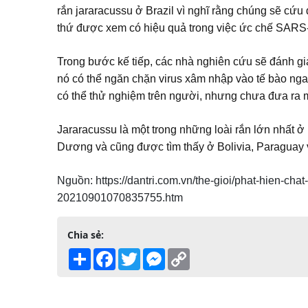
rắn jararacussu ở Brazil vì nghĩ rằng chúng sẽ cứu
thứ được xem có hiệu quả trong việc ức chế SARS
Trong bước kế tiếp, các nhà nghiên cứu sẽ đánh giá
nó có thể ngăn chặn virus xâm nhập vào tế bào ng
có thể thử nghiệm trên người, nhưng chưa đưa ra m
Jararacussu là một trong những loài rắn lớn nhất ở
Dương và cũng được tìm thấy ở Bolivia, Paraguay 
Nguồn: https://dantri.com.vn/the-gioi/phat-hien-cha
20210901070835755.htm
Chia sẻ:
Share
Facebook
Twitter
Messenger
Copy
Link