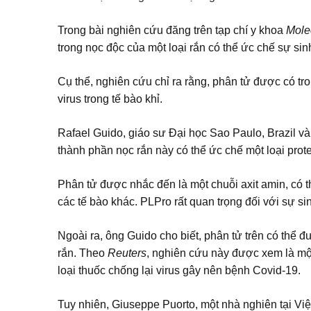
Trong bài nghiên cứu đăng trên tạp chí y khoa
Mole
trong nọc độc của một loại rắn có thể ức chế sự sin
Cụ thể, nghiên cứu chỉ ra rằng, phân tử được có t
virus trong tế bào khỉ.
Rafael Guido, giáo sư Đại học Sao Paulo, Brazil và
thành phần nọc rắn này có thể ức chế một loại protei
Phân tử được nhắc đến là một chuỗi axit amin, có
các tế bào khác. PLPro rất quan trọng đối với sự si
Ngoài ra, ông Guido cho biết, phân tử trên có thể đ
rắn. Theo
Reuters
, nghiên cứu này được xem là một
loại thuốc chống lại virus gây nên bệnh Covid-19.
Tuy nhiên, Giuseppe Puorto, một nhà nghiên tại Việ