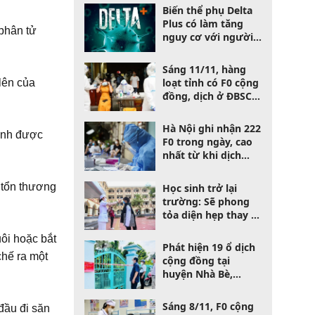
mới
Biến thể phụ Delta
Plus có làm tăng
 phân tử
nguy cơ với người
bệnh?
Sáng 11/11, hàng
loạt tỉnh có F0 cộng
lên của
đồng, dịch ở ĐBSCL
"căng như dây đàn"
Hà Nội ghi nhận 222
minh được
F0 trong ngày, cao
nhất từ khi dịch
bùng phát
 tổn thương
Học sinh trở lại
trường: Sẽ phong
tỏa diện hẹp thay vì
cả trường nếu có F0
uôi hoặc bắt
Phát hiện 19 ổ dịch
chế ra một
cộng đồng tại
huyện Nhà Bè,
TPHCM
Sáng 8/11, F0 cộng
đầu đi săn