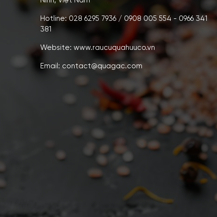
Ninh, Việt Nam
Hotline: 028 6295 7936 / 0908 005 554 - 0966 341
381
Website: www.raucuquahuuco.vn
Email: contact@quagac.com