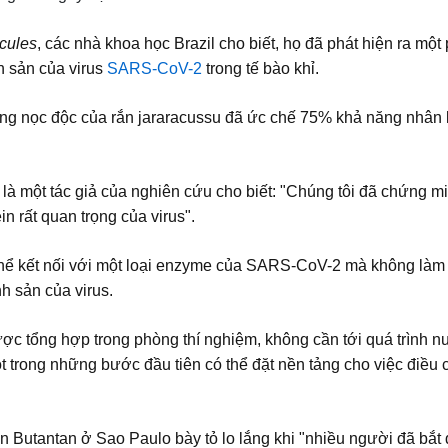
cules
, các nhà khoa học Brazil cho biết, họ đã phát hiện ra một
h sản của virus
SARS-CoV-2
trong tế bào khỉ.
rong nọc độc của rắn jararacussu đã ức chế 75% khả năng nhân 
 là một tác giả của nghiên cứu cho biết: "Chúng tôi đã chứng 
n rất quan trọng của virus".
 thể kết nối với một loại enzyme của SARS-CoV-2 mà không làm
nh sản của virus.
ược tổng hợp trong phòng thí nghiệm, không cần tới quá trình n
 trong những bước đầu tiên có thể đặt nền tảng cho việc điều 
n Butantan ở Sao Paulo bày tỏ lo lắng khi "nhiều người đã bắt 