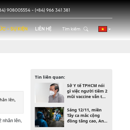
84) 908005554 - (+84) 966 341 381
ỨC - SỰ KIỆN
LIÊN HỆ
Tin liên quan:
Sở Y tế TPHCM nói
gì việc người tiêm 2
mũi vaccine vẫn tử
hân lên,
vong vì Covid-19?
Sáng 12/11, miền
Tây ca mắc cộng
2 nhân lên,
đồng tăng cao, An
Giang F0 lập "đỉnh"