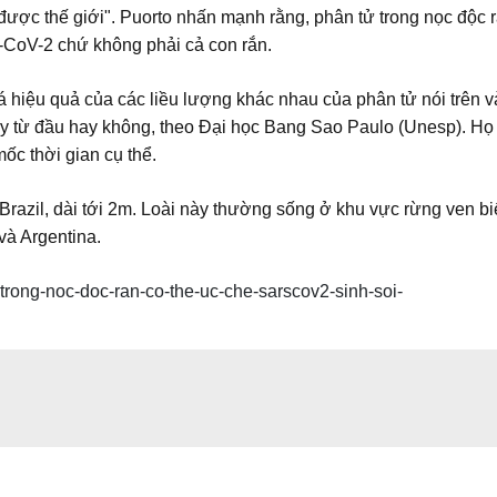
 được thế giới". Puorto nhấn mạnh rằng, phân tử trong nọc độc 
-CoV-2 chứ không phải cả con rắn.
 hiệu quả của các liều lượng khác nhau của phân tử nói trên v
ay từ đầu hay không, theo Đại học Bang Sao Paulo (Unesp). Họ 
ốc thời gian cụ thể.
 Brazil, dài tới 2m. Loài này thường sống ở khu vực rừng ven b
và Argentina.
t-trong-noc-doc-ran-co-the-uc-che-sarscov2-sinh-soi-