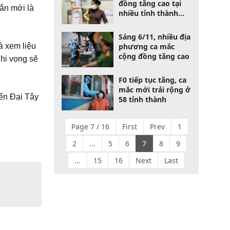
đồng tăng cao tại
rắn mới là
nhiều tỉnh thành
trên cả nước
Sáng 6/11, nhiều địa
phương ca mắc
à xem liệu
cộng đồng tăng cao
hi vọng sẽ
F0 tiếp tục tăng, ca
mắc mới trải rộng ở
iển Đại Tây
58 tỉnh thành
Page 7 / 16
First
Prev
1
2
...
5
6
7
8
9
...
15
16
Next
Last