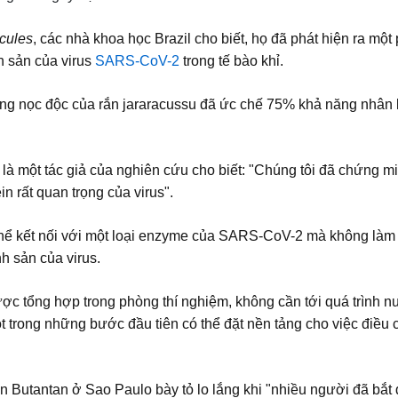
cules
, các nhà khoa học Brazil cho biết, họ đã phát hiện ra một
h sản của virus
SARS-CoV-2
trong tế bào khỉ.
rong nọc độc của rắn jararacussu đã ức chế 75% khả năng nhân 
 là một tác giả của nghiên cứu cho biết: "Chúng tôi đã chứng 
n rất quan trọng của virus".
 thể kết nối với một loại enzyme của SARS-CoV-2 mà không làm
nh sản của virus.
ược tổng hợp trong phòng thí nghiệm, không cần tới quá trình n
 trong những bước đầu tiên có thể đặt nền tảng cho việc điều 
n Butantan ở Sao Paulo bày tỏ lo lắng khi "nhiều người đã bắt 