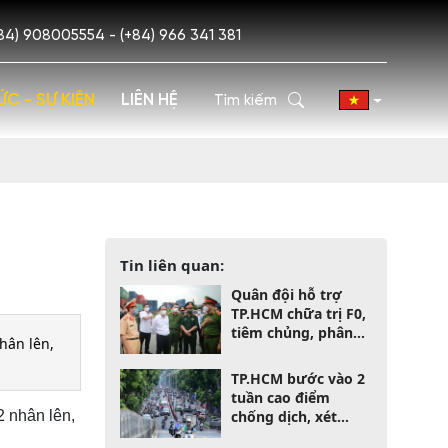
84) 908005554 - (+84) 966 341 381
ỨC - SỰ KIỆN
LIÊN HỆ
Tin liên quan:
Quân đội hỗ trợ
TP.HCM chữa trị F0,
tiêm chủng, phân
hân lên,
phát lương thực
TP.HCM bước vào 2
tuần cao điểm
2 nhân lên,
chống dịch, xét
nghiệm toàn thành