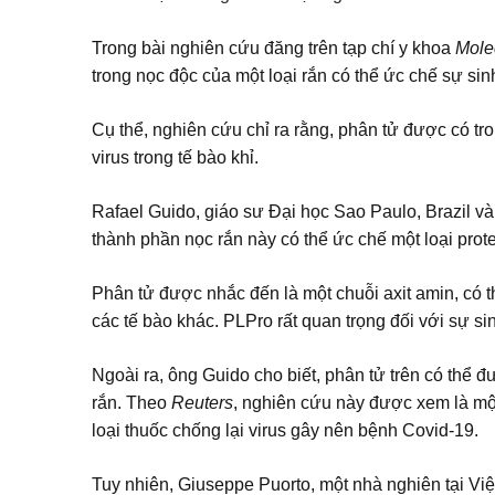
Trong bài nghiên cứu đăng trên tạp chí y khoa
Mole
trong nọc độc của một loại rắn có thể ức chế sự sin
Cụ thể, nghiên cứu chỉ ra rằng, phân tử được có t
virus trong tế bào khỉ.
Rafael Guido, giáo sư Đại học Sao Paulo, Brazil và
thành phần nọc rắn này có thể ức chế một loại protei
Phân tử được nhắc đến là một chuỗi axit amin, có
các tế bào khác. PLPro rất quan trọng đối với sự si
Ngoài ra, ông Guido cho biết, phân tử trên có thể đ
rắn. Theo
Reuters
, nghiên cứu này được xem là một
loại thuốc chống lại virus gây nên bệnh Covid-19.
Tuy nhiên, Giuseppe Puorto, một nhà nghiên tại Việ