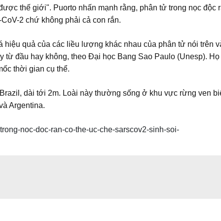
 được thế giới". Puorto nhấn mạnh rằng, phân tử trong nọc độc 
-CoV-2 chứ không phải cả con rắn.
 hiệu quả của các liều lượng khác nhau của phân tử nói trên v
ay từ đầu hay không, theo Đại học Bang Sao Paulo (Unesp). Họ 
ốc thời gian cụ thể.
 Brazil, dài tới 2m. Loài này thường sống ở khu vực rừng ven b
và Argentina.
t-trong-noc-doc-ran-co-the-uc-che-sarscov2-sinh-soi-