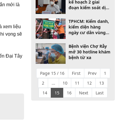
kế hoạch 2 giai
rắn mới là
đoạn kiểm soát dịch
trước ngày 15-9
TPHCM: Kiểm danh,
kiểm diện hàng
à xem liệu
ngày cư dân vùng
hi vọng sẽ
xanh
Bệnh viện Chợ Rẫy
mở 30 hotline khám
iển Đại Tây
bệnh từ xa
Page 15 / 16
First
Prev
1
2
...
10
11
12
13
14
15
16
Next
Last