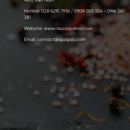
Ninh, Việt Nam
Hotline: 028 6295 7936 / 0908 005 554 - 0966 341
381
Website: www.raucuquahuuco.vn
Email: contact@quagac.com