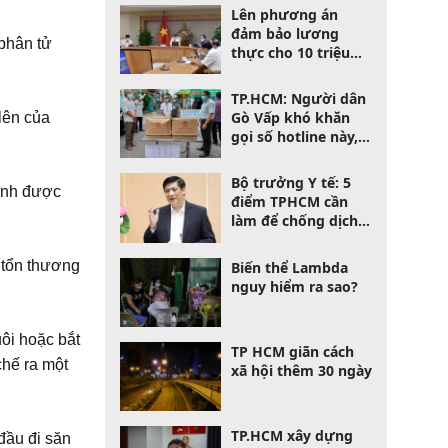
phố
Lên phương án
đảm bảo lương
 phân tử
thực cho 10 triệu
người TPHCM trong
15 ngày
TP.HCM: Người dân
Gò Vấp khó khăn
lên của
gọi số hotline này,
hỗ trợ ngay trong
30 phút
Bộ trưởng Y tế: 5
minh được
điểm TPHCM cần
làm để chống dịch
Covid-19
 tổn thương
Biến thể Lambda
nguy hiểm ra sao?
uôi hoặc bắt
TP HCM giãn cách
chế ra một
xã hội thêm 30 ngày
TP.HCM xây dựng
đầu đi săn