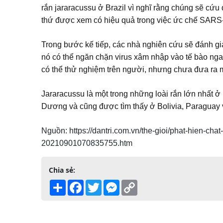
rắn jararacussu ở Brazil vì nghĩ rằng chúng sẽ cứu
thứ được xem có hiệu quả trong việc ức chế SARS
Trong bước kế tiếp, các nhà nghiên cứu sẽ đánh giá
nó có thể ngăn chặn virus xâm nhập vào tế bào ng
có thể thử nghiệm trên người, nhưng chưa đưa ra m
Jararacussu là một trong những loài rắn lớn nhất ở
Dương và cũng được tìm thấy ở Bolivia, Paraguay 
Nguồn: https://dantri.com.vn/the-gioi/phat-hien-cha
20210901070835755.htm
Chia sẻ:
Share
Facebook
Twitter
Messenger
Copy
Link