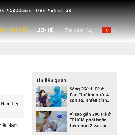
84) 908005554 - (+84) 966 341 381
ỨC - SỰ KIỆN
LIÊN HỆ
Tin liên quan:
Sáng 26/11, F0 ở
Cần Thơ lên mức 4
con số, nhiều tỉnh
t Nam tiếp
có số ca mới tăng
cao
Vì sao gần 300 trẻ ở
TPHCM phải hoãn
Việt Nam
tiêm mũi 2 vaccine
Covid-19