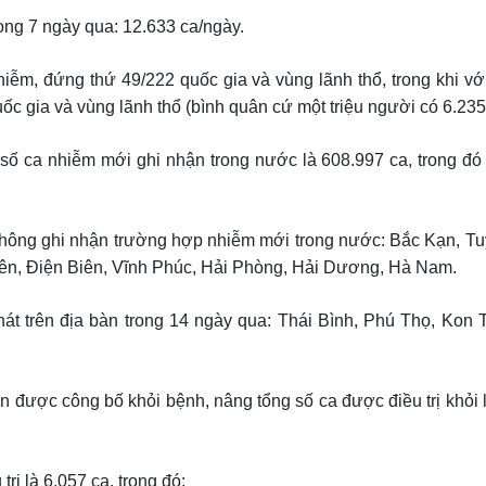
ong 7 ngày qua: 12.633 ca/ngày.
ễm, đứng thứ 49/222 quốc gia và vùng lãnh thổ, trong khi với 
ốc gia và vùng lãnh thổ (bình quân cứ một triệu người có 6.235
, số ca nhiễm mới ghi nhận trong nước là 608.997 ca, trong đó
 không ghi nhận trường hợp nhiễm mới trong nước: Bắc Kạn, T
yên, Điện Biên, Vĩnh Phúc, Hải Phòng, Hải Dương, Hà Nam.
hát trên địa bàn trong 14 ngày qua: Thái Bình, Phú Thọ, Kon
hân được công bố khỏi bệnh, nâng tổng số ca được điều trị khỏi
ị là 6.057 ca, trong đó: