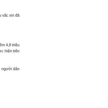
 vắc xin đã
êm 4,8 triệu
c hiện trên
bộ người dân