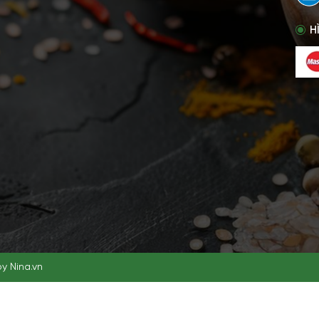
H
by
Nina.vn