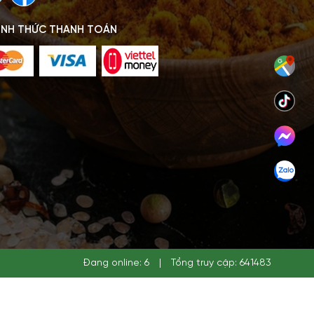
ÌNH THỨC THANH TOÁN
Đang online: 6
|
Tổng truy cập: 641483