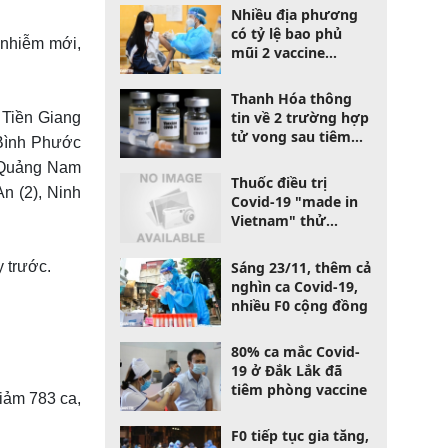
Nhiều địa phương
có tỷ lệ bao phủ
 nhiễm mới,
mũi 2 vaccine
Covid-19 thấp dưới
30%
Thanh Hóa thông
tin về 2 trường hợp
 Tiền Giang
tử vong sau tiêm
 Bình Phước
vaccine phòng
, Quảng Nam
Covid-19
Thuốc điều trị
An (2), Ninh
Covid-19 "made in
Vietnam" thử
nghiệm lâm sàng
giai đoạn ba
Sáng 23/11, thêm cả
 trước.
nghìn ca Covid-19,
nhiều F0 cộng đồng
80% ca mắc Covid-
19 ở Đắk Lắk đã
tiêm phòng vaccine
iảm 783 ca,
F0 tiếp tục gia tăng,