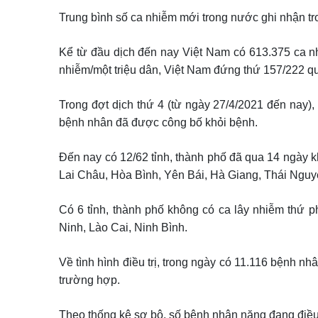
Trung bình số ca nhiễm mới trong nước ghi nhận tr
Kể từ đầu dịch đến nay Việt Nam có 613.375 ca nhi
nhiễm/một triệu dân, Việt Nam đứng thứ 157/222 qu
Trong đợt dịch thứ 4 (từ ngày 27/4/2021 đến nay)
bệnh nhân đã được công bố khỏi bệnh.
Đến nay có 12/62 tỉnh, thành phố đã qua 14 ngày
Lai Châu, Hòa Bình, Yên Bái, Hà Giang, Thái Ngu
Có 6 tỉnh, thành phố không có ca lây nhiễm thứ p
Ninh, Lào Cai, Ninh Bình.
Về tình hình điều trị, trong ngày có 11.116 bệnh n
trường hợp.
Theo thống kê sơ bộ, số bệnh nhân nặng đang điều tr