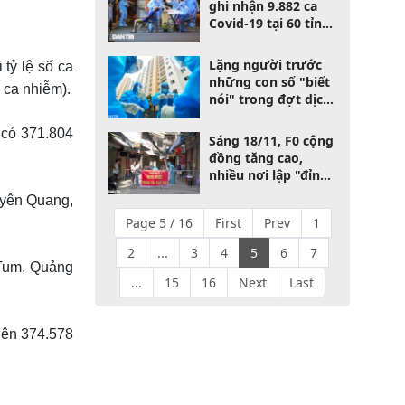
ghi nhận 9.882 ca
Covid-19 tại 60 tỉnh
thành
Lặng người trước
tỷ lệ số ca
những con số "biết
 ca nhiễm).
nói" trong đợt dịch
thứ tư tại TPHCM
 có 371.804
Sáng 18/11, F0 cộng
đồng tăng cao,
nhiều nơi lập "đỉnh"
mới
uyên Quang,
Page 5 / 16
First
Prev
1
2
...
3
4
5
6
7
 Tum, Quảng
...
15
16
Next
Last
 lên 374.578