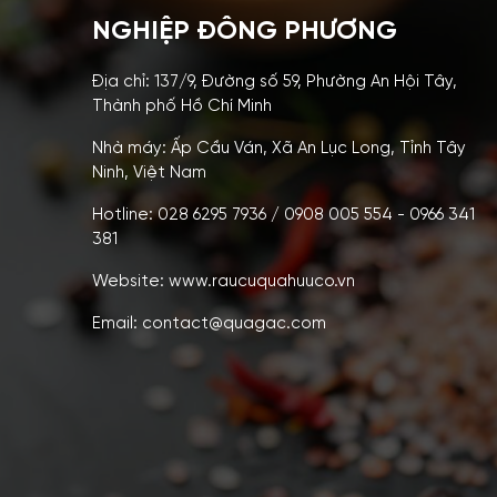
NGHIỆP ĐÔNG PHƯƠNG
Địa chỉ: 137/9, Đường số 59, Phường An Hội Tây,
Thành phố Hồ Chí Minh
Nhà máy: Ấp Cầu Ván, Xã An Lục Long, Tỉnh Tây
Ninh, Việt Nam
Hotline: 028 6295 7936 / 0908 005 554 - 0966 341
381
Website: www.raucuquahuuco.vn
Email: contact@quagac.com