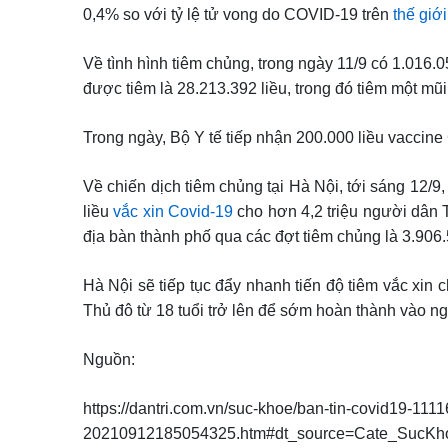
0,4% so với tỷ lệ tử vong do COVID-19 trên
thế giới
Về tình hình tiêm chủng, trong ngày 11/9 có 1.016.0
được tiêm là 28.213.392 liều, trong đó tiêm một mũi 
Trong ngày, Bộ Y tế tiếp nhận 200.000 liều vaccine 
Về chiến dịch tiêm chủng tại Hà Nội, tới sáng 12/9,
liều
vắc xin Covid-19
cho hơn 4,2 triệu người dân 
địa bàn thành phố qua các đợt tiêm chủng là 3.906.
Hà Nội sẽ tiếp tục đẩy nhanh tiến độ tiêm vắc xin c
Thủ đô từ 18 tuổi trở lên để sớm hoàn thành vào ng
Nguồn:
https://dantri.com.vn/suc-khoe/ban-tin-covid19-11
20210912185054325.htm#dt_source=Cate_SucKh