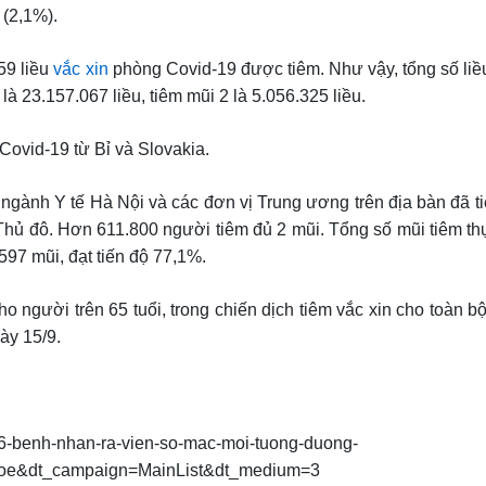
(2,1%).
59 liều
vắc xin
phòng Covid-19 được tiêm. Như vậy, tổng số liều
là 23.157.067 liều, tiêm mũi 2 là 5.056.325 liều.
Covid-19 từ Bỉ và Slovakia.
 ngành Y tế Hà Nội và các đơn vị Trung ương trên địa bàn đã ti
Thủ đô. Hơn 611.800 người tiêm đủ 2 mũi. Tổng số mũi tiêm thự
597 mũi, đạt tiến độ 77,1%.
ho người trên 65 tuổi, trong chiến dịch tiêm vắc xin cho toàn 
ày 15/9.
116-benh-nhan-ra-vien-so-mac-moi-tuong-duong-
oe&dt_campaign=MainList&dt_medium=3