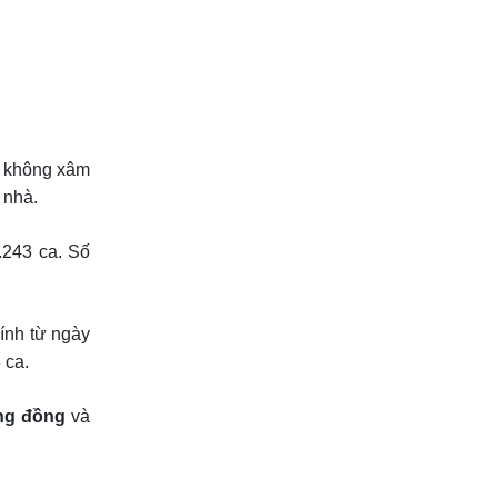
y không xâm
 nhà.
.243 ca. Số
Tính từ ngày
 ca.
ng đồng
và