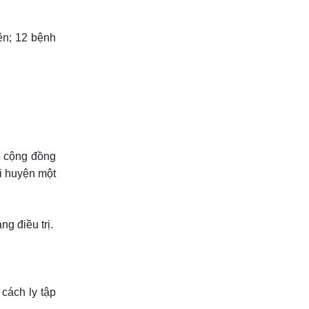
ện; 12 bệnh
i cộng đồng
i huyện một
g điều trị.
cách ly tập