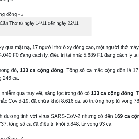
ở Cần Thơ từ ngày 14/11 đến ngày 22/11
oxy qua mặt nạ, 17 người thở ô xy dòng cao, một người thở má
040 F0 đang cách ly, điều trị tại nhà; 5.689 F1 đang cách ly tại
rong đó,
1
33
ca cộng đồng
. Tổng số ca mắc cộng dồn là 17
g 246 ca.
nhiễm qua truy vết, sàng lọc trong đó có
133
ca cộng đồng
. 
mắc Covid-19, đã chữa khỏi 8.616 ca, số trường hợp tử vong 78
nh dương tính với virus SARS-CoV-2 nhưng có đến
169
ca cộ
7, tổng số ca đã điều trị khỏi 5.848, tử vong 93 ca.