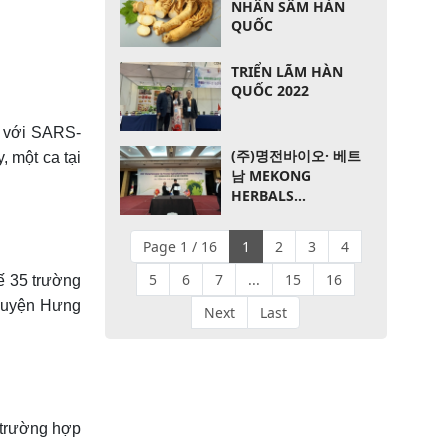
NHÂN SÂM HÀN
QUỐC
TRIỂN LÃM HÀN
QUỐC 2022
h với SARS-
(주)명전바이오· 베트
, một ca tại
남 MEKONG
HERBALS
CORPORATION 기업
100만불 수출 협약
Page 1 / 16
1
2
3
4
5
6
7
...
15
16
tế 35 trường
 huyện Hưng
Next
Last
7 trường hợp