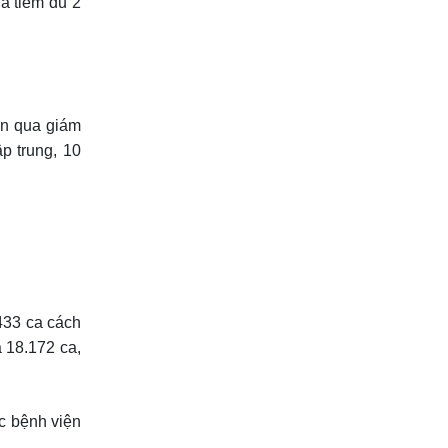
ã tiêm đủ 2
ện qua giám
p trung, 10
433 ca cách
 18.172 ca,
c bệnh viện