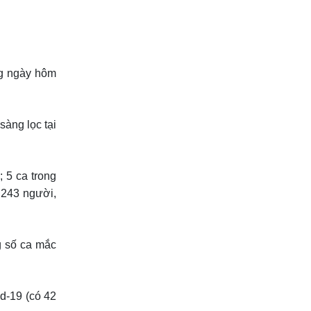
ng ngày hôm
àng lọc tại
 5 ca trong
3.243 người,
g số ca mắc
d-19 (có 42