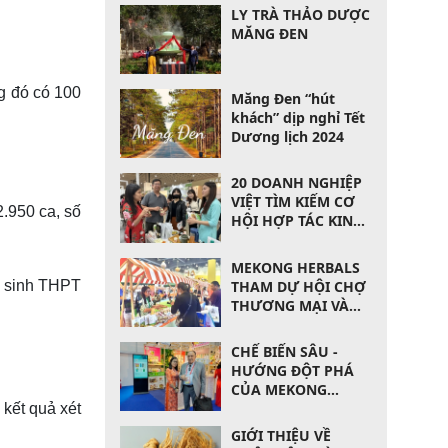
LY TRÀ THẢO DƯỢC
MĂNG ĐEN
g đó có 100
Măng Đen “hút
khách” dịp nghỉ Tết
Dương lịch 2024
20 DOANH NGHIỆP
VIỆT TÌM KIẾM CƠ
2.950 ca, số
HỘI HỢP TÁC KINH
DOANH
MEKONG HERBALS
THAM DỰ HỘI CHỢ
c sinh THPT
THƯƠNG MẠI VÀ
ĐẦU TƯ QUỐC TẾ
HÀ NAM LẦN THỨ
CHẾ BIẾN SÂU -
14 VỚI QUY MÔ
HƯỚNG ĐỘT PHÁ
LỚN
CỦA MEKONG
HERBALS
kết quả xét
GIỚI THIỆU VỀ