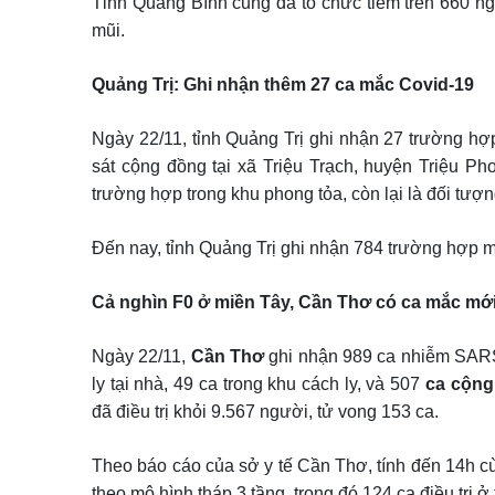
Tỉnh Quảng Bình cũng đã tổ chức tiêm trên 660 n
mũi.
Quảng Trị: Ghi nhận thêm 27 ca mắc Covid-19
Ngày 22/11, tỉnh Quảng Trị ghi nhận 27 trường h
sát cộng đồng tại xã Triệu Trạch, huyện Triệu Ph
trường hợp trong khu phong tỏa, còn lại là đối tượn
Đến nay, tỉnh Quảng Trị ghi nhận 784 trường hợp m
Cả nghìn F0 ở miền Tây, Cần Thơ có ca mắc mớ
Ngày 22/11,
Cần Thơ
ghi nhận 989 ca nhiễm SARS
ly tại nhà, 49 ca trong khu cách ly, và 507
ca cộng
đã điều trị khỏi 9.567 người, tử vong 153 ca.
Theo báo cáo của sở y tế Cần Thơ, tính đến 14h c
theo mô hình tháp 3 tầng, trong đó 124 ca điều trị ở 