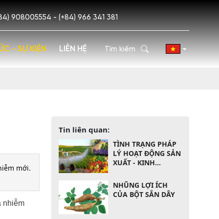
84) 908005554 - (+84) 966 341 381
ỨC - SỰ KIỆN
LIÊN HỆ
Tin liên quan:
TÌNH TRẠNG PHÁP
LÝ HOẠT ĐỘNG SẢN
XUẤT - KINH
nhiễm mới.
DOANH NÔNG SẢN
THỰC PHẨM THEO
NHŨNG LỢI ÍCH
LUẬT CỦA VIỆT
CỦA BỘT SẮN DÂY
NAM
a nhiễm