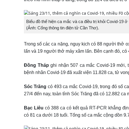
Biểu đồ thể hiện ca mắc và ca điều trị khỏi Covid-19 
(Ảnh: Cổng thông tin điện tử Cần Thơ).
Trong số các ca nặng, nguy kịch có 88 người thở 
lấn và 19 người thở máy xâm lấn. Bên cạnh đó, có 4.
Đồng Tháp
ghi nhận 507 ca mắc Covid-19 mới, t
bệnh nhân Covid-19 đã xuất viện 11.828 ca, tử von
Sóc Trăng
có 493 ca mắc Covid-19, trong đó số ca 
27/4 đến nay, toàn tỉnh Sóc Trăng đã có 12.882 ca 
Bạc Liêu
có 388 ca có kết quả RT-PCR khẳng đị
có 81 ca dưới 18 tuổi. Tổng số ca mắc cộng dồn 9.73