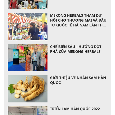
MEKONG HERBALS THAM DỰ
HỘI CHỢ THƯƠNG MẠI VÀ ĐẦU
TƯ QUỐC TẾ HÀ NAM LẦN THỨ
14 VỚI QUY MÔ LỚN
CHẾ BIẾN SÂU - HƯỚNG ĐỘT
PHÁ CỦA MEKONG HERBALS
GIỚI THIỆU VỀ NHÂN SÂM HÀN
QUỐC
TRIỂN LÃM HÀN QUỐC 2022