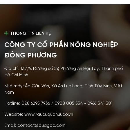
THÔNG TIN LIÊN HỆ
CÔNG TY CỔ PHẦN NÔNG NGHIỆP
ĐÔNG PHƯƠNG
Địa chỉ: 137/9, Đường số 59, Phường An Hội Tây, Thành phố
Hồ Chí Minh
Nhà máy: Ấp Cầu Ván, Xã An Lục Long, Tỉnh Tây Ninh, Việt
Nam
Hotline: 028 6295 7936 / 0908 005 554 - 0966 341 381
Website: www.raucuquahuuco.vn
Email: contact@quagac.com