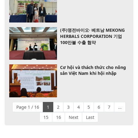
(주)명전바이오· 베트남 MEKONG
HERBALS CORPORATION 기업
100만불 수출 협약
Cơ hội và thách thức cho nông
sản Việt Nam khi hội nhập
Page 1 / 16
1
2
3
4
5
6
7
...
15
16
Next
Last