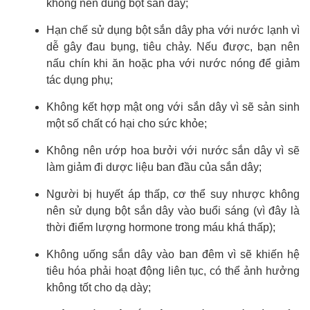
không nên dùng bột sắn dây;
Hạn chế sử dụng bột sắn dây pha với nước lạnh vì
dễ gây đau bụng, tiêu chảy. Nếu được, bạn nên
nấu chín khi ăn hoặc pha với nước nóng để giảm
tác dụng phụ;
Không kết hợp mật ong với sắn dây vì sẽ sản sinh
một số chất có hại cho sức khỏe;
Không nên ướp hoa bưởi với nước sắn dây vì sẽ
làm giảm đi dược liệu ban đầu của sắn dây;
Người bị huyết áp thấp, cơ thể suy nhược không
nên sử dụng bột sắn dây vào buổi sáng (vì đây là
thời điểm lượng hormone trong máu khá thấp);
Không uống sắn dây vào ban đêm vì sẽ khiến hệ
tiêu hóa phải hoạt động liên tục, có thể ảnh hưởng
không tốt cho dạ dày;