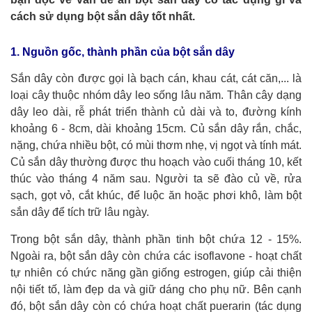
cách sử dụng bột sắn dây tốt nhất.
1. Nguồn gốc, thành phần của bột sắn dây
Sắn dây còn được gọi là bạch cán, khau cát, cát căn,... là
loại cây thuộc nhóm dây leo sống lâu năm. Thân cây dạng
dây leo dài, rễ phát triển thành củ dài và to, đường kính
khoảng 6 - 8cm, dài khoảng 15cm. Củ sắn dây rắn, chắc,
nặng, chứa nhiều bột, có mùi thơm nhẹ, vị ngọt và tính mát.
Củ sắn dây thường được thu hoạch vào cuối tháng 10, kết
thúc vào tháng 4 năm sau. Người ta sẽ đào củ về, rửa
sạch, gọt vỏ, cắt khúc, để luộc ăn hoặc phơi khô, làm bột
sắn dây để tích trữ lâu ngày.
Trong bột sắn dây, thành phần tinh bột chứa 12 - 15%.
Ngoài ra, bột sắn dây còn chứa các isoflavone - hoạt chất
tự nhiên có chức năng gần giống estrogen, giúp cải thiện
nội tiết tố, làm đẹp da và giữ dáng cho phụ nữ. Bên cạnh
đó, bột sắn dây còn có chứa hoạt chất puerarin (tác dụng