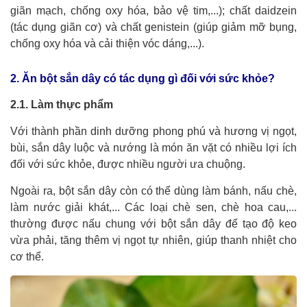
giãn mạch, chống oxy hóa, bảo vệ tim,...); chất daidzein
(tác dụng giãn cơ) và chất genistein (giúp giảm mỡ bụng,
chống oxy hóa và cải thiện vóc dáng,...).
2. Ăn bột sắn dây có tác dụng gì đối với sức khỏe?
2.1. Làm thực phẩm
Với thành phần dinh dưỡng phong phú và hương vị ngọt,
bùi, sắn dây luộc và nướng là món ăn vặt có nhiều lợi ích
đối với sức khỏe, được nhiều người ưa chuộng.
Ngoài ra, bột sắn dây còn có thể dùng làm bánh, nấu chè,
làm nước giải khát,... Các loại chè sen, chè hoa cau,...
thường được nấu chung với bột sắn dây để tạo độ keo
vừa phải, tăng thêm vị ngọt tự nhiên, giúp thanh nhiệt cho
cơ thể.