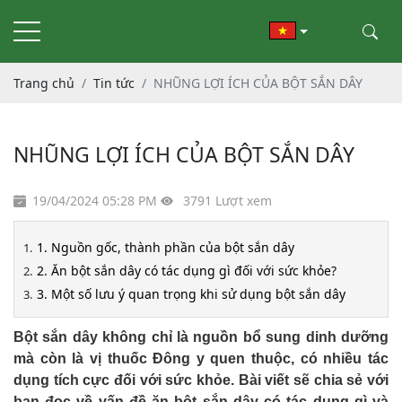
Trang chủ
Tin tức
NHŨNG LỢI ÍCH CỦA BỘT SẮN DÂY
NHŨNG LỢI ÍCH CỦA BỘT SẮN DÂY
19/04/2024 05:28 PM
3791 Lượt xem
1. Nguồn gốc, thành phần của bột sắn dây
2. Ăn bột sắn dây có tác dụng gì đối với sức khỏe?
3. Một số lưu ý quan trọng khi sử dụng bột sắn dây
Bột sắn dây không chỉ là nguồn bổ sung dinh dưỡng
mà còn là vị thuốc Đông y quen thuộc, có nhiều tác
dụng tích cực đối với sức khỏe. Bài viết sẽ chia sẻ với
bạn đọc về vấn đề ăn bột sắn dây có tác dụng gì và