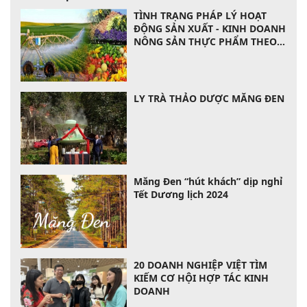
TÌNH TRẠNG PHÁP LÝ HOẠT
ĐỘNG SẢN XUẤT - KINH DOANH
NÔNG SẢN THỰC PHẨM THEO
LUẬT CỦA VIỆT NAM
LY TRÀ THẢO DƯỢC MĂNG ĐEN
Măng Đen “hút khách” dịp nghỉ
Tết Dương lịch 2024
20 DOANH NGHIỆP VIỆT TÌM
KIẾM CƠ HỘI HỢP TÁC KINH
DOANH