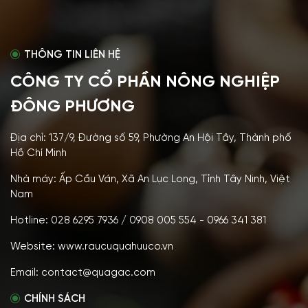
THÔNG TIN LIÊN HỆ
CÔNG TY CỔ PHẦN NÔNG NGHIỆP
ĐÔNG PHƯƠNG
Địa chỉ: 137/9, Đường số 59, Phường An Hội Tây, Thành phố
Hồ Chí Minh
Nhà máy: Ấp Cầu Ván, Xã An Lục Long, Tỉnh Tây Ninh, Việt
Nam
Hotline: 028 6295 7936 / 0908 005 554 - 0966 341 381
Website: www.raucuquahuuco.vn
Email: contact@quagac.com
CHÍNH SÁCH