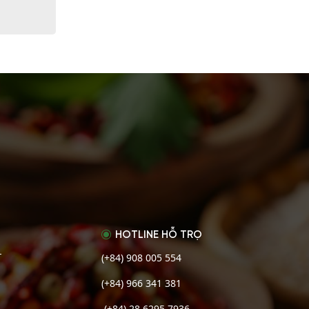
HOTLINE HỖ TRỌ
(+84) 908 005 554
T
(+84) 966 341 381
(+84) 28 6295 7936