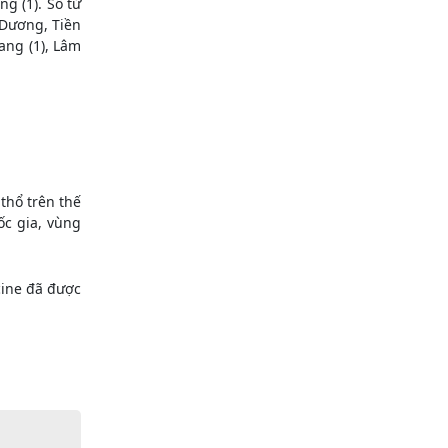
ng (1). Số tử
 Dương, Tiền
iang (1), Lâm
thổ trên thế
ốc gia, vùng
cine đã được