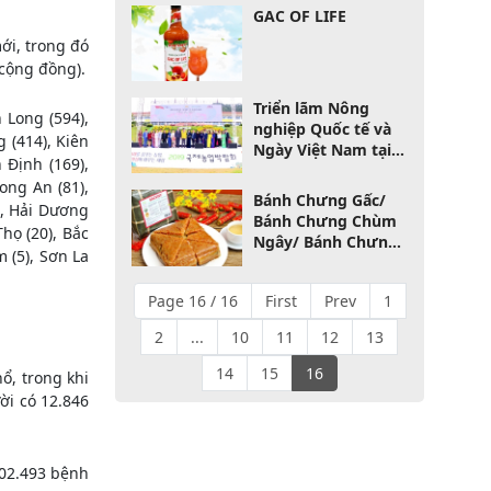
GAC OF LIFE
ới, trong đó
 cộng đồng).
Triển lãm Nông
 Long (594),
nghiệp Quốc tế và
g (414), Kiên
Ngày Việt Nam tại
 Định (169),
Hàn Quốc 2019
ong An (81),
Bánh Chưng Gấc/
), Hải Dương
Bánh Chưng Chùm
Thọ (20), Bắc
Ngây/ Bánh Chưng
m (5), Sơn La
Truyền Thống Gấc
Việt
Page 16 / 16
First
Prev
1
2
...
10
11
12
13
14
15
16
ổ, trong khi
ời có 12.846
002.493 bệnh