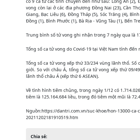
có 9 ca từ các tỉnh chuyển đến như sau: Long An (2), Đ
vong còn lại ở các địa phương Đồng Nai (23), Cần Thơ 
Giang, Bạc Liêu (6), Đồng Tháp (5), Sóc Trăng (4), Bình 
Đồng (1), Bình Phước (1), Bà Rịa - Vũng Tàu (1), Bến Tre 
Trung bình số tử vong ghi nhận trong 7 ngày qua là 1
Tổng số ca tử vong do Covid-19 tại Việt Nam tính đến n
Tổng số ca tử vong xếp thứ 33/234 vùng lãnh thổ. Số c
giới. So với châu Á, tổng số ca tử vong xếp thứ 09/4
lãnh thổ châu Á (xếp thứ 6 ASEAN).
Về tình hình tiêm chủng, trong ngày 1/12 có 1.714.026
tiêm là 125.164.684 liều, trong đó tiêm một mũi là 72.4
Nguồn:https://dantri.com.vn/suc-khoe/hon-13000-ca-
20211202181910519.htm
Chia sẻ: