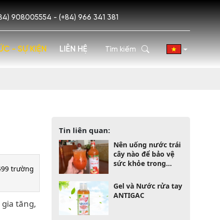
84) 908005554 - (+84) 966 341 381
ỨC - SỰ KIỆN
LIÊN HỆ
Tin liên quan:
Nên uống nước trái
cây nào để bảo vệ
sức khỏe trong
 499 trường
mùa dịch?
Gel và Nước rửa tay
ANTIGAC
 gia tăng,