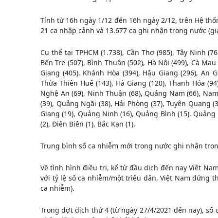
Tính từ 16h ngày 1/12 đến 16h ngày 2/12, trên Hệ th
21 ca nhập cảnh và 13.677 ca ghi nhận trong nước (giả
Cụ thể tại TPHCM (1.738), Cần Thơ (985), Tây Ninh (76
Bến Tre (507), Bình Thuận (502), Hà Nội (499), Cà Mau 
Giang (405), Khánh Hòa (394), Hậu Giang (296), An Gi
Thừa Thiên Huế (143), Hà Giang (120), Thanh Hóa (94)
Nghệ An (69), Ninh Thuận (68), Quảng Nam (66), Nam Đ
(39), Quảng Ngãi (38), Hải Phòng (37), Tuyên Quang (33)
Giang (19), Quảng Ninh (16), Quảng Bình (15), Quảng Trị
(2), Điện Biên (1), Bắc Kạn (1).
Trung bình số ca nhiễm mới trong nước ghi nhận tron
Về tình hình điều trị, kể từ đầu dịch đến nay Việt Na
với tỷ lệ số ca nhiễm/một triệu dân, Việt Nam đứng t
ca nhiễm).
Trong đợt dịch thứ 4 (từ ngày 27/4/2021 đến nay), số