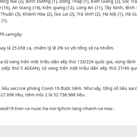
ồng Nai (2), Bình Dương (1), Đồng Tháp (1), Kiên Giang (2), Sóc Tră
(16), An Giang (14), Kiên giang (12), Long An (11), Tây Ninh, Bình
Thuận (3), Khánh Hòa (2), Gia Lai (2), Trà Vinh (2), Hà Nội (1), Hà G
(1).
79 ca/ngày.
ay là 25.658 ca, chiếm tỷ lệ 2% so với tổng số ca nhiễm.
a tử vong trên một triệu dân xếp thứ 133/224 quốc gia, vùng lãnh 
9 (xếp thứ 5 ASEAN), tử vong trên một triệu dân xếp thứ 27/49 qu
 liều vaccine phòng Covid-19 được tiêm. Như vậy, tổng số liều vac
27.696 liều, tiêm mũi 2 là 52.736.988 liều.
covid19-tren-ca-nuoc-ha-noi-tphcm-tang-nhanh-ca-mac-