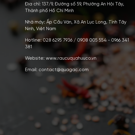
Địa chỉ: 137/9, Đường số 59, Phường An Hội Tây,
Thành phố Hồ Chí Minh
Nhà máy: Ấp Cầu Ván, Xã An Lục Long, Tỉnh Tây
Ninh, Việt Nam
Hotline: 028 6295 7936 / 0908 005 554 - 0966 341
381
Website: www.raucuquahuuco.vn
Email: contact@quagac.com