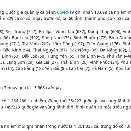
ống Quốc gia quản lý ca bệnh
Covid-19
ghi nhận 13.698 ca nhiễm m
m 829 ca so với ngày trước đó) tại 60 tỉnh, thành phố (có 7.538 ca
8), Sóc Trăng (747), Bà Rịa - Vũng Tàu (637), Đồng Tháp (606), Vĩnh
(496), Bạc Liêu (492), Đồng Nai (475), Bình Phước (472), Bình Dươn
ang (271), Trà Vinh (202), Lâm Đồng (197), Tiền Giang (176), Bình
, Bắc Ninh (94), Thái Nguyên (87), Đắk Nông (86), Đà Nẵng (82), L
ịnh (63), Đắk Lắk (58), Hưng Yên (55), Hòa Bình (47), Phú Yên (44
, Lạng Sơn (29), Gia Lai (27), Thái Bình (26), Vĩnh Phúc (24), Phú 
 (14), Cao Bằng (12), Yên Bái (8 ), Lào Cai (7), Hà Nam (5), Kon Tu
g 7 ngày qua là 13.568 ca/ngày.
m có 1.266.288 ca nhiễm, đứng thứ 35/223 quốc gia và vùng lãnh th
hứ 149/223 quốc gia và vùng lãnh thổ (bình quân cứ một triệu ngư
 ca nhiễm mới ghi nhận trong nước là 1.261.035 ca, trong đó có 1.