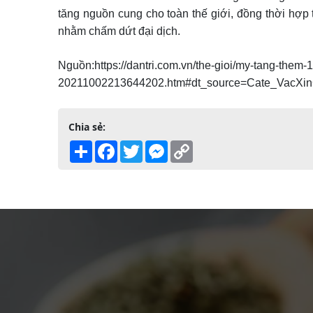
tăng nguồn cung cho toàn thế giới, đồng thời hợp 
nhằm chấm dứt đại dịch.
Nguồn:https://dantri.com.vn/the-gioi/my-tang-them-15
20211002213644202.htm#dt_source=Cate_VacXi
Chia sẻ:
Share
Facebook
Twitter
Messenger
Copy
Link