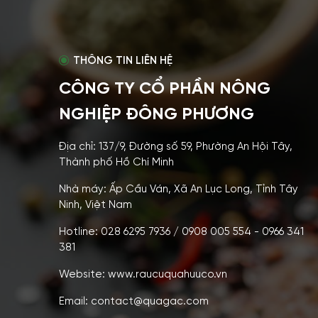
THÔNG TIN LIÊN HỆ
CÔNG TY CỔ PHẦN NÔNG
NGHIỆP ĐÔNG PHƯƠNG
Địa chỉ: 137/9, Đường số 59, Phường An Hội Tây,
Thành phố Hồ Chí Minh
Nhà máy: Ấp Cầu Ván, Xã An Lục Long, Tỉnh Tây
Ninh, Việt Nam
Hotline: 028 6295 7936 / 0908 005 554 - 0966 341
381
Website: www.raucuquahuuco.vn
Email: contact@quagac.com