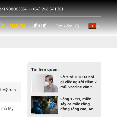
84) 908005554 - (+84) 966 341 381
ỨC - SỰ KIỆN
LIÊN HỆ
Tin liên quan:
Sở Y tế TPHCM nói
gì việc người tiêm 2
mũi vaccine vẫn tử
à Mỹ trao
vong vì Covid-19?
Sáng 12/11, miền
Tây ca mắc cộng
in mà Mỹ
đồng tăng cao, An
Giang F0 lập "đỉnh"