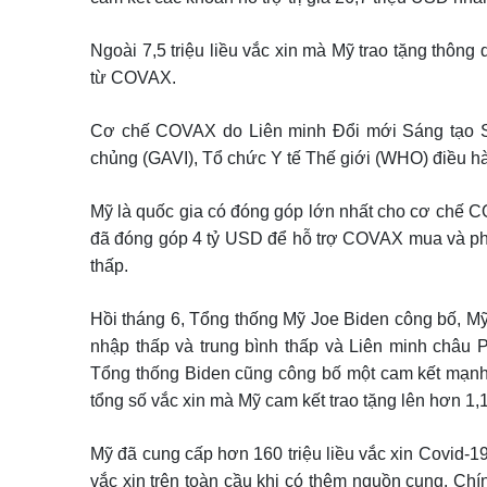
Ngoài 7,5 triệu liều vắc xin mà Mỹ trao tặng thô
từ COVAX.
Cơ chế COVAX do Liên minh Đổi mới Sáng tạo Sẵ
chủng (GAVI), Tổ chức Y tế Thế giới (WHO) điều hà
Mỹ là quốc gia có đóng góp lớn nhất cho cơ chế C
đã đóng góp 4 tỷ USD để hỗ trợ COVAX mua và phân
thấp.
Hồi tháng 6, Tổng thống Mỹ Joe Biden công bố, Mỹ s
nhập thấp và trung bình thấp và Liên minh châu 
Tổng thống Biden cũng công bố một cam kết mạnh m
tổng số vắc xin mà Mỹ cam kết trao tặng lên hơn 1,1 
Mỹ đã cung cấp hơn 160 triệu liều vắc xin Covid-19 
vắc xin trên toàn cầu khi có thêm nguồn cung. Ch