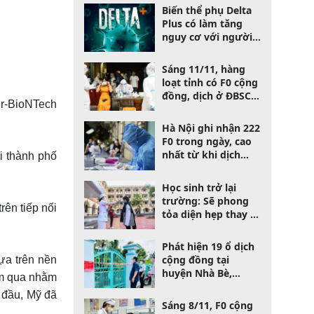
mới
Biến thể phụ Delta
Plus có làm tăng
nguy cơ với người
bệnh?
Sáng 11/11, hàng
loạt tỉnh có F0 cộng
đồng, dịch ở ĐBSCL
r-BioNTech
"căng như dây đàn"
Hà Nội ghi nhận 222
F0 trong ngày, cao
nhất từ khi dịch
i thành phố
bùng phát
Học sinh trở lại
trường: Sẽ phong
rên tiếp nối
tỏa diện hẹp thay vì
cả trường nếu có F0
Phát hiện 19 ổ dịch
cộng đồng tại
ựa trên nền
huyện Nhà Bè,
năm qua nhằm
TPHCM
t đầu, Mỹ đã
Sáng 8/11, F0 cộng