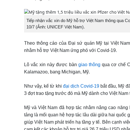
Tiếp nhận vắc xin do Mỹ hỗ trợ Việt Nam thông qua C
10/7 (Ảnh: UNICEF Việt Nam).
Theo thông cáo của Đại sứ quán Mỹ tại Việt Nam 
nhằm hỗ trợ Việt Nam ứng phó với Covid-19.
Lô vắc xin này được bàn
giao thông
qua cơ chế CO
Kalamazoo, bang Michigan, Mỹ.
Như vậy, kể từ khi
đại dịch Covid-19
bắt đầu, Mỹ đã 
3 đợt trao tặng trước đó mà Mỹ dành cho Việt Nam t
Mỹ và Việt Nam đã hợp tác nhằm nâng cao năng lự
tảng là mối quan hệ hợp tác lâu dài giữa hai quốc
giúp Việt Nam phát triển hạ tầng y tế. Bên cạnh việc
cam kết các khoản hỗ trợ trị giá 26,7 triệu USD nh