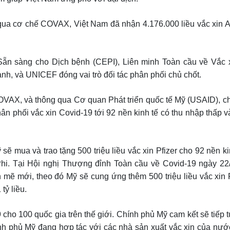
ng qua cơ chế COVAX, Việt Nam đã nhận 4.176.000 liều vắc xin 
n sàng cho Dịch bệnh (CEPI), Liên minh Toàn cầu về Vắc 
nh, và UNICEF đóng vai trò đối tác phân phối chủ chốt.
OVAX, và thông qua Cơ quan Phát triển quốc tế Mỹ (USAID), c
 phối vắc xin Covid-19 tới 92 nền kinh tế có thu nhập thấp và
ẽ mua và trao tặng 500 triệu liều vắc xin Pfizer cho 92 nền ki
Phi. Tại Hội nghị Thượng đỉnh Toàn cầu về Covid-19 ngày 22
ẽ mới, theo đó Mỹ sẽ cung ứng thêm 500 triệu liều vắc xin P
tỷ liều.
cho 100 quốc gia trên thế giới. Chính phủ Mỹ cam kết sẽ tiếp t
ính phủ Mỹ đang hợp tác với các nhà sản xuất vắc xin của nư