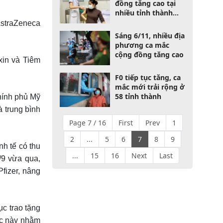
đồng tăng cao tại
nhiều tỉnh thành
trên cả nước
AstraZeneca
Sáng 6/11, nhiều địa
phương ca mắc
cộng đồng tăng cao
xin và Tiêm
F0 tiếp tục tăng, ca
mắc mới trải rộng ở
58 tỉnh thành
hính phủ Mỹ
 trung bình
Page 7 / 16
First
Prev
1
2
...
5
6
7
8
9
nh tế có thu
...
15
16
Next
Last
/9 vừa qua,
fizer, nâng
ục trao tặng
ớc này nhằm