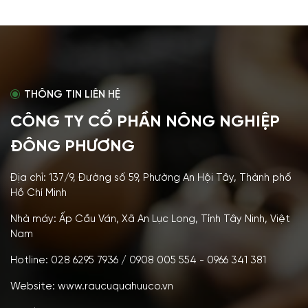
THÔNG TIN LIÊN HỆ
CÔNG TY CỔ PHẦN NÔNG NGHIỆP
ĐÔNG PHƯƠNG
Địa chỉ: 137/9, Đường số 59, Phường An Hội Tây, Thành phố
Hồ Chí Minh
Nhà máy: Ấp Cầu Ván, Xã An Lục Long, Tỉnh Tây Ninh, Việt
Nam
Hotline: 028 6295 7936 / 0908 005 554 - 0966 341 381
Website: www.raucuquahuuco.vn