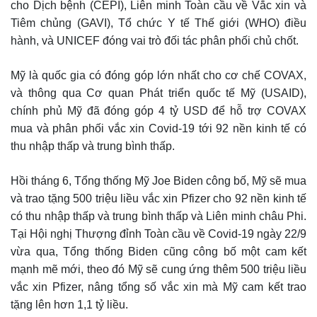
cho Dịch bệnh (CEPI), Liên minh Toàn cầu về Vắc xin và
Tiêm chủng (GAVI), Tổ chức Y tế Thế giới (WHO) điều
hành, và UNICEF đóng vai trò đối tác phân phối chủ chốt.
Mỹ là quốc gia có đóng góp lớn nhất cho cơ chế COVAX,
và thông qua Cơ quan Phát triển quốc tế Mỹ (USAID),
chính phủ Mỹ đã đóng góp 4 tỷ USD để hỗ trợ COVAX
mua và phân phối vắc xin Covid-19 tới 92 nền kinh tế có
thu nhập thấp và trung bình thấp.
Hồi tháng 6, Tổng thống Mỹ Joe Biden công bố, Mỹ sẽ mua
và trao tặng 500 triệu liều vắc xin Pfizer cho 92 nền kinh tế
có thu nhập thấp và trung bình thấp và Liên minh châu Phi.
Tại Hội nghị Thượng đỉnh Toàn cầu về Covid-19 ngày 22/9
vừa qua, Tổng thống Biden cũng công bố một cam kết
mạnh mẽ mới, theo đó Mỹ sẽ cung ứng thêm 500 triệu liều
vắc xin Pfizer, nâng tổng số vắc xin mà Mỹ cam kết trao
tặng lên hơn 1,1 tỷ liều.