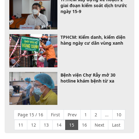
giai đoạn kiểm soát dịch trước
ngày 15-9
TPHCM: Kiểm danh, kiểm diện
hàng ngày cư dân vùng xanh
Bệnh viện Chợ Rẫy mở 30
hotline khám bệnh từ xa
Page 15 / 16
First
Prev
1
2
...
10
11
12
13
14
15
16
Next
Last