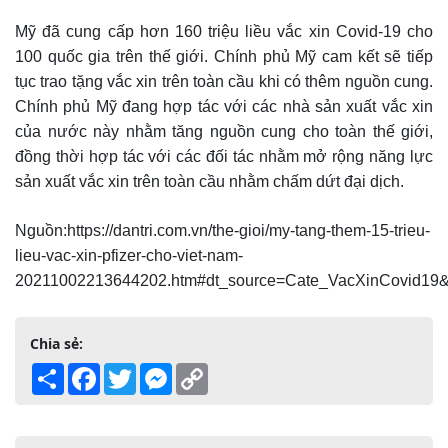
Mỹ đã cung cấp hơn 160 triệu liều vắc xin Covid-19 cho
100 quốc gia trên thế giới. Chính phủ Mỹ cam kết sẽ tiếp
tục trao tặng vắc xin trên toàn cầu khi có thêm nguồn cung.
Chính phủ Mỹ đang hợp tác với các nhà sản xuất vắc xin
của nước này nhằm tăng nguồn cung cho toàn thế giới,
đồng thời hợp tác với các đối tác nhằm mở rộng năng lực
sản xuất vắc xin trên toàn cầu nhằm chấm dứt đại dịch.
Nguồn:https://dantri.com.vn/the-gioi/my-tang-them-15-trieu-
lieu-vac-xin-pfizer-cho-viet-nam-
20211002213644202.htm#dt_source=Cate_VacXinCovid19
Chia sẻ:
Share
Facebook
Twitter
Messenger
Copy
Link