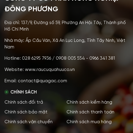
ĐÔNG PHƯƠNG
Địa chỉ: 137/9, Đường số 59, Phường An Hội Tây, Thành phố
Hồ Chí Minh
Nhà máy: Ấp Cầu Ván, Xã An Lục Long, Tỉnh Tây Ninh, Việt
Nam
Hotline: 028 6295 7936 / 0908 005 554 - 0966 341 381
Website: www.raucuquahuuco.vn
Email: contact@quagac.com
CHÍNH SÁCH
Chính sách đổi trả
Chính sách kiểm hàng
Chính sách bảo mật
Chính sách thanh toán
Chính sách vận chuyển
Chính sách mua hàng