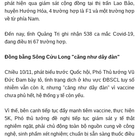
phát hiện qua giám sát cộng đồng tại thị trấn Lao Bảo,
huyện Hướng Hóa, 4 trường hợp là F1 và một trường hợp
về từ phía Nam.
Đến nay, tỉnh Quảng Trị ghi nhận 538 ca mắc Covid-19,
đang điều trị 67 trường hợp.
Đồng bằng Sông Cửu Long "căng như dây đàn"
Chiều 10/11, phát biểu trước Quốc hội, Phó Thủ tướng Vũ
Đức Đam bày tỏ, tình trạng dịch ở khu vực ĐBSCL tuy số
nhiễm vẫn còn ít, nhưng "căng như dây đàn" vì vaccine
chưa phủ hết, hệ thống y tế còn yếu.
Vì thế, bên cạnh tiếp tục đẩy mạnh tiêm vaccine, thực hiện
5K, Phó thủ tướng đề nghị tiếp tục giám sát y tế thật
nghiêm ngặt, phải chủ động toàn bộ nguồn cung về công
nghệ, sinh phẩm xét nghiệm; chuẩn bị sẵn sàng thuốc điều