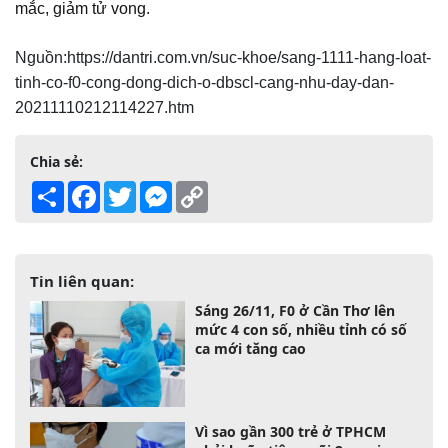
mắc, giảm tử vong.
Nguồn:https://dantri.com.vn/suc-khoe/sang-1111-hang-loat-
tinh-co-f0-cong-dong-dich-o-dbscl-cang-nhu-day-dan-
20211110212114227.htm
Chia sẻ:
Share
Facebook
Twitter
Messenger
Copy
Link
Tin liên quan:
Sáng 26/11, F0 ở Cần Thơ lên
mức 4 con số, nhiều tỉnh có số
ca mới tăng cao
Vì sao gần 300 trẻ ở TPHCM