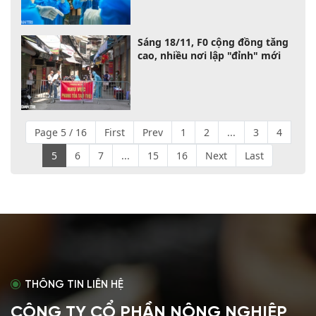
Sáng 18/11, F0 cộng đồng tăng
cao, nhiều nơi lập "đỉnh" mới
Page 5 / 16
First
Prev
1
2
...
3
4
5
6
7
...
15
16
Next
Last
THÔNG TIN LIÊN HỆ
CÔNG TY CỔ PHẦN NÔNG NGHIỆP