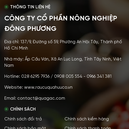
THÔNG TIN LIÊN HỆ
CÔNG TY CỔ PHẦN NÔNG NGHIỆP
ĐÔNG PHƯƠNG
Địa chỉ: 137/9, Đường số 59, Phường An Hội Tây, Thành phố
Hồ Chí Minh
Nhà máy: Ấp Cầu Ván, Xã An Lục Long, Tỉnh Tây Ninh, Việt
Nam
Hotline: 028 6295 7936 / 0908 005 554 - 0966 341 381
Website: www.raucuquahuuco.vn
Email: contact@quagac.com
CHÍNH SÁCH
Chính sách đổi trả
Chính sách kiểm hàng
Chính sách bảo mật
Chính sách thanh toán