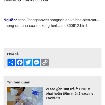
WhatsApp :+84908005554
Nguồn:
https://nongsanviet.nongnghiep.vn/che-bien-sau--
huong-dot-pha-cua-mekong-herbals-d360612.html
Chia sẻ:
Share
Facebook
Twitter
Messenger
Copy
Link
Tin liên quan:
Vì sao gần 300 trẻ ở TPHCM
phải hoãn tiêm mũi 2 vaccine
Covid-19