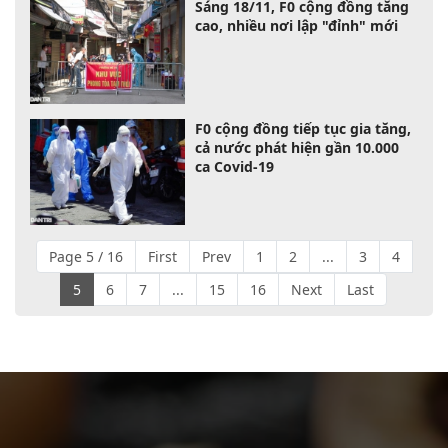
Sáng 18/11, F0 cộng đồng tăng
cao, nhiều nơi lập "đỉnh" mới
F0 cộng đồng tiếp tục gia tăng,
cả nước phát hiện gần 10.000
ca Covid-19
Page 5 / 16
First
Prev
1
2
...
3
4
5
6
7
...
15
16
Next
Last