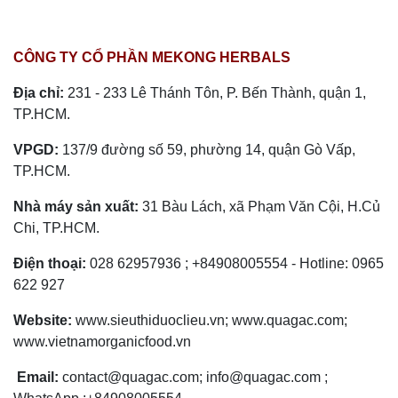
CÔNG TY CỔ PHẦN MEKONG HERBALS
Địa chỉ:
231 - 233 Lê Thánh Tôn, P. Bến Thành, quận 1,
TP.HCM.
VPGD:
137/9 đường số 59, phường 14, quận Gò Vấp,
TP.HCM.
Nhà máy sản xuất:
31 Bàu Lách, xã Phạm Văn Cội, H.Củ
Chi, TP.HCM.
Điện thoại:
028 62957936 ; +84908005554 - Hotline: 0965
622 927
Website:
www.sieuthiduoclieu.vn; www.quagac.com;
www.vietnamorganicfood.vn
Email:
contact@quagac.com; info@quagac.com ;