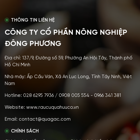
THÔNG TIN LIÊN HỆ
CÔNG TY CỔ PHẦN NÔNG NGHIỆP
ĐÔNG PHƯƠNG
Địa chỉ: 137/9, Đường số 59, Phường An Hội Tây, Thành phố
Hồ Chí Minh
Nhà máy: Ấp Cầu Ván, Xã An Lục Long, Tỉnh Tây Ninh, Việt
Nam
Hotline: 028 6295 7936 / 0908 005 554 - 0966 341 381
Website: www.raucuquahuuco.vn
Email: contact@quagac.com
CHÍNH SÁCH