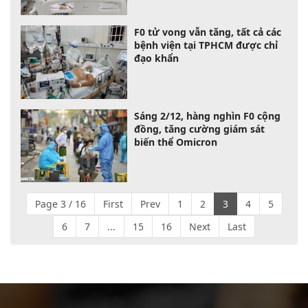
F0 tử vong vẫn tăng, tất cả các
bệnh viện tại TPHCM được chỉ
đạo khẩn
Sáng 2/12, hàng nghìn F0 cộng
đồng, tăng cường giám sát
biến thể Omicron
Page 3 / 16
First
Prev
1
2
3
4
5
6
7
...
15
16
Next
Last