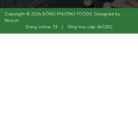
Copyright © 2024 ĐÔNG PHƯƠNG FOODS. Designed by
Nina.vn
Đang online: 33
|
Tổng truy cập: 640282