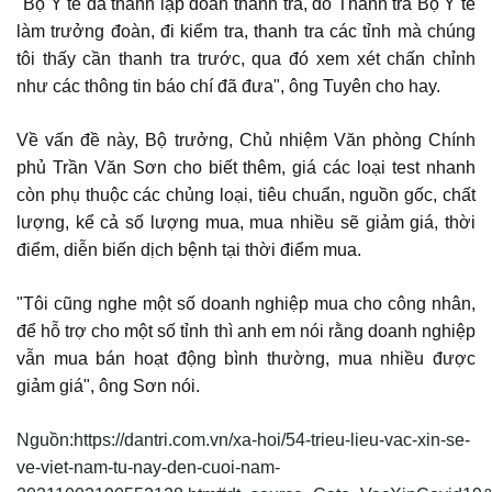
"Bộ Y tế đã thành lập đoàn thanh tra, do Thanh tra Bộ Y tế
làm trưởng đoàn, đi kiểm tra, thanh tra các tỉnh mà chúng
tôi thấy cần thanh tra trước, qua đó xem xét chấn chỉnh
như các thông tin báo chí đã đưa", ông Tuyên cho hay.
Về vấn đề này, Bộ trưởng, Chủ nhiệm Văn phòng Chính
phủ Trần Văn Sơn cho biết thêm, giá các loại test nhanh
còn phụ thuộc các chủng loại, tiêu chuẩn, nguồn gốc, chất
lượng, kể cả số lượng mua, mua nhiều sẽ giảm giá, thời
điểm, diễn biến dịch bệnh tại thời điểm mua.
"Tôi cũng nghe một số doanh nghiệp mua cho công nhân,
để hỗ trợ cho một số tỉnh thì anh em nói rằng doanh nghiệp
vẫn mua bán hoạt động bình thường, mua nhiều được
giảm giá", ông Sơn nói.
Nguồn:https://dantri.com.vn/xa-hoi/54-trieu-lieu-vac-xin-se-
ve-viet-nam-tu-nay-den-cuoi-nam-