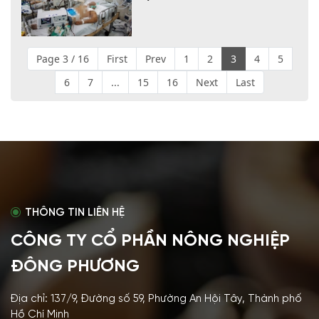
Page 3 / 16
First
Prev
1
2
3
4
5
6
7
...
15
16
Next
Last
THÔNG TIN LIÊN HỆ
CÔNG TY CỔ PHẦN NÔNG NGHIỆP
ĐÔNG PHƯƠNG
Địa chỉ: 137/9, Đường số 59, Phường An Hội Tây, Thành phố
Hồ Chí Minh