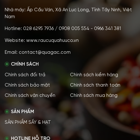
Nhà máy: Ấp Cầu Ván, Xã An Lục Long, Tỉnh Tây Ninh, Việt
Nam
Hotline: 028 6295 7936 / 0908 005 554 - 0966 341 381
Website: www.raucuquahuuco.vn
Email: contact@quagac.com
CHÍNH SÁCH
Chính sách đổi trả
Chính sách kiểm hàng
Chính sách bảo mật
Chính sách thanh toán
Chính sách vận chuyển
Chính sách mua hàng
SẢN PHẨM
SẢN PHẨM SẤY & HẠT
HOTLINE HỖ TRỌ