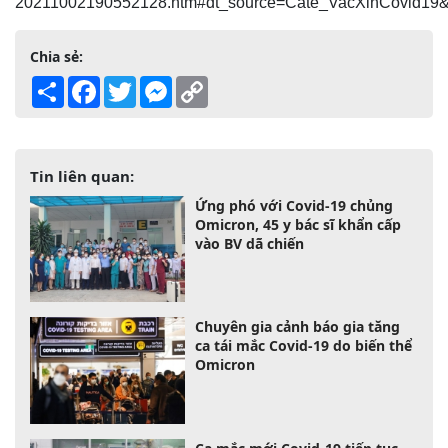
20211002190552128.htm#dt_source=Cate_VacXinCovid19
Chia sẻ:
Share
Facebook
Twitter
Messenger
Copy
Link
Tin liên quan:
Ứng phó với Covid-19 chủng
Omicron, 45 y bác sĩ khẩn cấp
vào BV dã chiến
Chuyên gia cảnh báo gia tăng
ca tái mắc Covid-19 do biến thể
Omicron