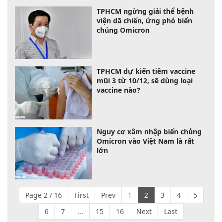
TPHCM ngừng giải thể bệnh
viện dã chiến, ứng phó biến
chủng Omicron
TPHCM dự kiến tiêm vaccine
mũi 3 từ 10/12, sẽ dùng loại
vaccine nào?
Nguy cơ xâm nhập biến chủng
Omicron vào Việt Nam là rất
lớn
Page 2 / 16
First
Prev
1
2
3
4
5
6
7
...
15
16
Next
Last