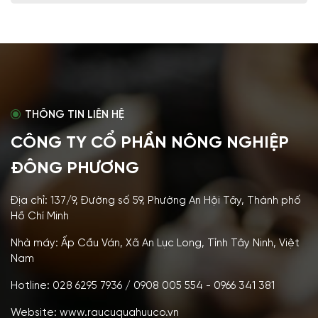
THÔNG TIN LIÊN HỆ
CÔNG TY CỔ PHẦN NÔNG NGHIỆP
ĐÔNG PHƯƠNG
Địa chỉ: 137/9, Đường số 59, Phường An Hội Tây, Thành phố
Hồ Chí Minh
Nhà máy: Ấp Cầu Ván, Xã An Lục Long, Tỉnh Tây Ninh, Việt
Nam
Hotline: 028 6295 7936 / 0908 005 554 - 0966 341 381
Website: www.raucuquahuuco.vn