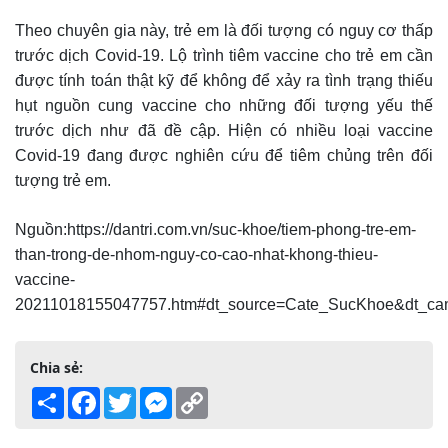
Theo chuyên gia này, trẻ em là đối tượng có nguy cơ thấp
trước dịch Covid-19. Lộ trình tiêm vaccine cho trẻ em cần
được tính toán thật kỹ để không để xảy ra tình trạng thiếu
hụt nguồn cung vaccine cho những đối tượng yếu thế
trước dịch như đã đề cập. Hiện có nhiều loại vaccine
Covid-19 đang được nghiên cứu để tiêm chủng trên đối
tượng trẻ em.
Nguồn:https://dantri.com.vn/suc-khoe/tiem-phong-tre-em-
than-trong-de-nhom-nguy-co-cao-nhat-khong-thieu-
vaccine-
20211018155047757.htm#dt_source=Cate_SucKhoe&dt_c
Chia sẻ:
Share
Facebook
Twitter
Messenger
Copy
Link