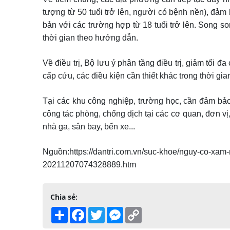
tượng từ 50 tuổi trở lên, người có bệnh nền), đảm
bản với các trường hợp từ 18 tuổi trở lên. Song so
thời gian theo hướng dẫn.
Về điều trị, Bộ lưu ý phân tầng điều trị, giảm tối
cấp cứu, các điều kiện cần thiết khác trong thời gi
Tại các khu công nghiệp, trường học, cần đảm bảo
công tác phòng, chống dịch tại các cơ quan, đơn vị, 
nhà ga, sân bay, bến xe...
Nguồn:https://dantri.com.vn/suc-khoe/nguy-co-xam-
20211207074328889.htm
Chia sẻ:
Share
Facebook
Twitter
Messenger
Copy
Link