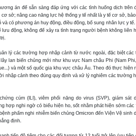
ương án để sẵn sàng đáp ứng với các tình huống dịch trên đ
 cơ sở; nâng cao năng lực hệ thống y tế nhất là y tế cơ sở, bả
chỗ và có phương án huy động, điều động, bổ sung nhân lực y tế.
tế lưu động, không để xảy ra tình trạng người bệnh không liên
rị.
ản lý các trường hợp nhập cảnh từ nước ngoài, đặc biệt các
và lây lan biến chủng mới như khu vực Nam châu Phi (Nam Phi
...) và một số quốc gia khu vực châu Âu. Theo đó thực hiện 
người nhập cảnh theo đúng quy định và xử lý nghiêm các trường
 chứng cúm (ILI), viêm phổi nặng do virus (SVP), giám sát
ng hợp nghi ngờ có biểu hiện ho, sốt nhằm phát hiện sớm các
ệnh phẩm nghi nhiễm biến chủng Omicron đến Viện Vệ sinh dị
hẳng định.
nh tiến độ tiêm cho các đối tượng từ 12 tuổi trở lên (ưu tiên