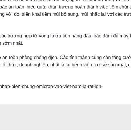
 bảo an toàn, hiệu quả; khẩn trương hoàn thành việc tiêm chủn
ng với đó, triển khai tiêm mũi bổ sung, mũi nhắc lại với các t
 đa các trường hợp tử vong là ưu tiên hàng đầu, bảo đảm đủ máy
an sớm nhất.
 an toàn phòng chống dịch. Các tỉnh thành cũng cần tăng cườ
tổ chức, doanh nghiệp, nhất là tại bệnh viện, cơ sở sản xuất, ch
nhap-bien-chung-omicron-vao-viet-nam-la-rat-lon-