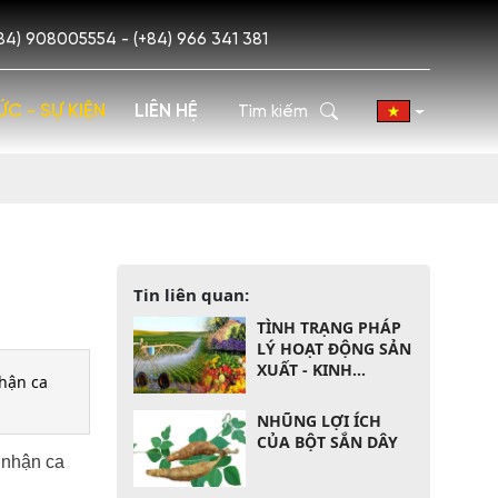
84) 908005554 - (+84) 966 341 381
ỨC - SỰ KIỆN
LIÊN HỆ
Tin liên quan:
TÌNH TRẠNG PHÁP
LÝ HOẠT ĐỘNG SẢN
XUẤT - KINH
nhận ca
DOANH NÔNG SẢN
THỰC PHẨM THEO
NHŨNG LỢI ÍCH
LUẬT CỦA VIỆT
CỦA BỘT SẮN DÂY
NAM
 nhận ca