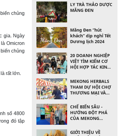
LY TRÀ THẢO DƯỢC
MĂNG ĐEN
 biến chủng
Măng Đen “hút
khách” dịp nghỉ Tết
ốc gia. Ngày
Dương lịch 2024
 là Omicron
n biến chủng
20 DOANH NGHIỆP
VIỆT TÌM KIẾM CƠ
HỘI HỢP TÁC KINH
DOANH
à rất lớn.
MEKONG HERBALS
THAM DỰ HỘI CHỢ
THƯƠNG MẠI VÀ
ĐẦU TƯ QUỐC TẾ
HÀ NAM LẦN THỨ
CHẾ BIẾN SÂU -
14 VỚI QUY MÔ
HƯỚNG ĐỘT PHÁ
ịnh số 4800
LỚN
CỦA MEKONG
rong đó tập
HERBALS
GIỚI THIỆU VỀ