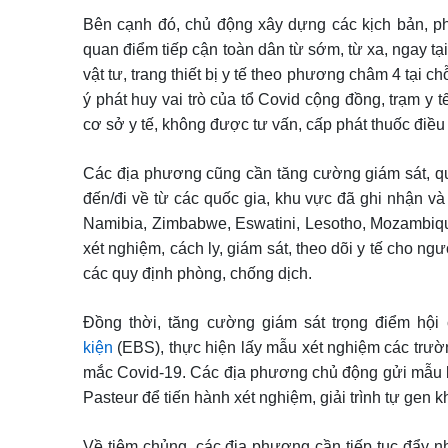
Bên cạnh đó, chủ động xây dựng các kịch bản, ph
quan điểm tiếp cận toàn dân từ sớm, từ xa, ngay tại
vật tư, trang thiết bị y tế theo phương châm 4 tại 
ý phát huy vai trò của tổ Covid cộng đồng, trạm y 
cơ sở y tế, không được tư vấn, cấp phát thuốc điều t
Các địa phương cũng cần tăng cường giám sát, qu
đến/đi về từ các quốc gia, khu vực đã ghi nhận 
Namibia, Zimbabwe, Eswatini, Lesotho, Mozambique
xét nghiệm, cách ly, giám sát, theo dõi y tế cho 
các quy định phòng, chống dịch.
Đồng thời, tăng cường giám sát trọng điểm hội
kiện
(EBS), thực hiện lấy mẫu xét nghiệm các trườ
mắc Covid-19. Các địa phương chủ động gửi mẫu b
Pasteur để tiến hành xét nghiệm, giải trình tự gen k
Về tiêm chủng, các địa phương cần tiếp tục đẩy nha