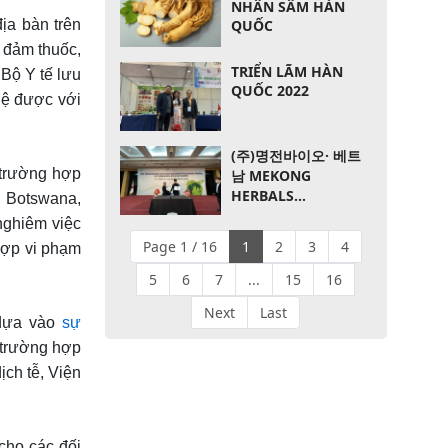
NHÂN SÂM HÀN
QUỐC
ịa bàn trên
o đảm thuốc,
TRIỂN LÃM HÀN
 Bộ Y tế lưu
QUỐC 2022
 hệ được với
(주)명전바이오· 베트
 trường hợp
남 MEKONG
HERBALS
, Botswana,
CORPORATION 기업
nghiêm việc
100만불 수출 협약
Page 1 / 16
1
2
3
4
 hợp vi phạm
5
6
7
...
15
16
Next
Last
 dựa vào
sự
 trường hợp
ch tễ, Viện
 cho các đối