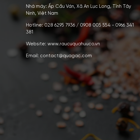
Nhà máy: Ấp Cầu Ván, Xã An Lục Long, Tỉnh Tây
Ninh, Việt Nam
Hotline: 028 6295 7936 / 0908 005 554 - 0966 341
381
Website: www.raucuquahuuco.vn
Email: contact@quagac.com