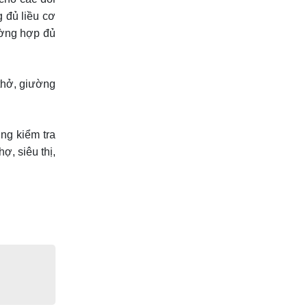
g đủ liều cơ
rường hợp đủ
 thở, giường
ng kiểm tra
ợ, siêu thị,