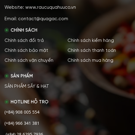
Website: www.raucuquahuuco.vn
Email: contact@quagac.com
CHÍNH SÁCH
Chính sách đổi trả
Chính sách kiểm hàng
Chính sách bảo mật
Chính sách thanh toán
Chính sách vận chuyển
Chính sách mua hàng
SẢN PHẨM
SẢN PHẨM SẤY & HẠT
HOTLINE HỖ TRỌ
(+84) 908 005 554
(+84) 966 341 381
(+84) 28 6295 7936