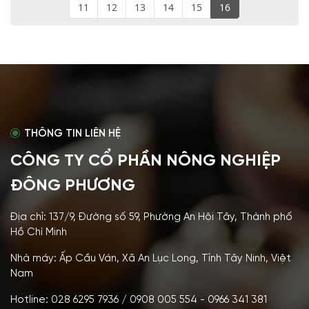
11
12
13
14
15
16
THÔNG TIN LIÊN HỆ
CÔNG TY CỔ PHẦN NÔNG NGHIỆP
ĐÔNG PHƯƠNG
Địa chỉ: 137/9, Đường số 59, Phường An Hội Tây, Thành phố
Hồ Chí Minh
Nhà máy: Ấp Cầu Ván, Xã An Lục Long, Tỉnh Tây Ninh, Việt
Nam
Hotline: 028 6295 7936 / 0908 005 554 - 0966 341 381