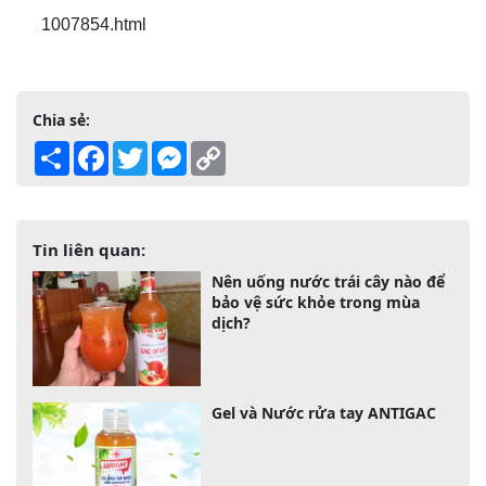
1007854.html
Chia sẻ:
Share
Facebook
Twitter
Messenger
Copy
Link
Tin liên quan:
Nên uống nước trái cây nào để
bảo vệ sức khỏe trong mùa
dịch?
Gel và Nước rửa tay ANTIGAC