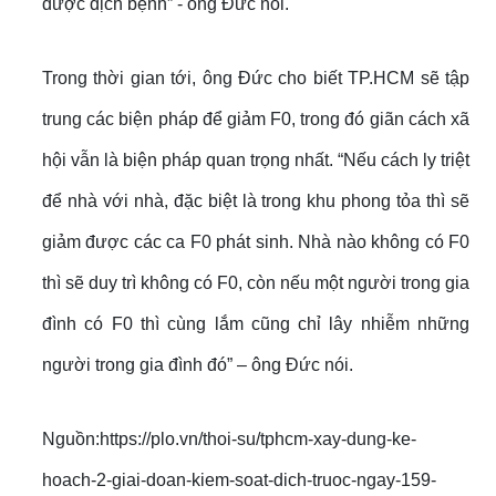
được dịch bệnh” - ông Đức nói.
Trong thời gian tới, ông Đức cho biết TP.HCM sẽ tập
trung các biện pháp để giảm F0, trong đó giãn cách xã
hội vẫn là biện pháp quan trọng nhất. “Nếu cách ly triệt
để nhà với nhà, đặc biệt là trong khu phong tỏa thì sẽ
giảm được các ca F0 phát sinh. Nhà nào không có F0
thì sẽ duy trì không có F0, còn nếu một người trong gia
đình có F0 thì cùng lắm cũng chỉ lây nhiễm những
người trong gia đình đó” – ông Đức nói.
Nguồn:https://plo.vn/thoi-su/tphcm-xay-dung-ke-
hoach-2-giai-doan-kiem-soat-dich-truoc-ngay-159-