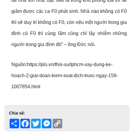
để nhà với nhà, đặc biệt là trong khu phong tỏa thì sẽ
giảm được các ca F0 phát sinh. Nhà nào không có F0
thì sẽ duy trì không có F0, còn nếu một người trong gia
đình có F0 thì cùng lắm cũng chỉ lây nhiễm những
người trong gia đình đó” – ông Đức nói.
Nguồn:https://plo.vn/thoi-su/tphcm-xay-dung-ke-
hoach-2-giai-doan-kiem-soat-dich-truoc-ngay-159-
1007854.html
Chia sẻ:
Share
Facebook
Twitter
Messenger
Copy
Link