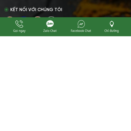
KẾT NỐI VỚI CHÚNG TÔI
Gọi ngay
Zalo Chat
Facebook Chat
Chỉ đường
HÌNH THỨC THANH TOÁN
Copyright © 2024 ĐÔNG PHƯƠNG FOODS. Designed by
Nina.vn
Đang online: 2
|
Tổng truy cập: 640449