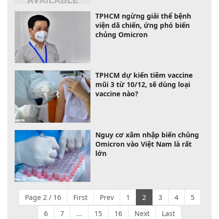
TPHCM ngừng giải thể bệnh
viện dã chiến, ứng phó biến
chủng Omicron
TPHCM dự kiến tiêm vaccine
mũi 3 từ 10/12, sẽ dùng loại
vaccine nào?
Nguy cơ xâm nhập biến chủng
Omicron vào Việt Nam là rất
lớn
Page 2 / 16
First
Prev
1
2
3
4
5
6
7
...
15
16
Next
Last