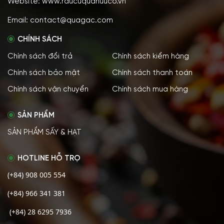
Website: www.raucuquahuuco.vn
Email: contact@quagac.com
CHÍNH SÁCH
Chính sách đổi trả
Chính sách kiểm hàng
Chính sách bảo mật
Chính sách thanh toán
Chính sách vận chuyển
Chính sách mua hàng
SẢN PHẨM
SẢN PHẨM SẤY & HẠT
HOTLINE HỖ TRỌ
(+84) 908 005 554
(+84) 966 341 381
(+84) 28 6295 7936