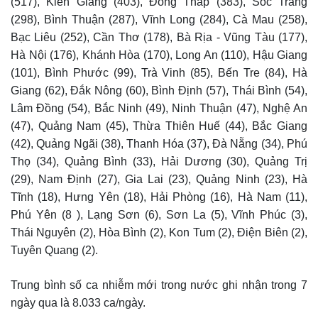
(517), Kiên Giang (403), Đồng Tháp (383), Sóc Trăng
(298), Bình Thuận (287), Vĩnh Long (284), Cà Mau (258),
Bạc Liêu (252), Cần Thơ (178), Bà Rịa - Vũng Tàu (177),
Hà Nội (176), Khánh Hòa (170), Long An (110), Hậu Giang
(101), Bình Phước (99), Trà Vinh (85), Bến Tre (84), Hà
Giang (62), Đắk Nông (60), Bình Định (57), Thái Bình (54),
Lâm Đồng (54), Bắc Ninh (49), Ninh Thuận (47), Nghệ An
(47), Quảng Nam (45), Thừa Thiên Huế (44), Bắc Giang
(42), Quảng Ngãi (38), Thanh Hóa (37), Đà Nẵng (34), Phú
Thọ (34), Quảng Bình (33), Hải Dương (30), Quảng Trị
(29), Nam Định (27), Gia Lai (23), Quảng Ninh (23), Hà
Tĩnh (18), Hưng Yên (18), Hải Phòng (16), Hà Nam (11),
Phú Yên (8 ), Lạng Sơn (6), Sơn La (5), Vĩnh Phúc (3),
Thái Nguyên (2), Hòa Bình (2), Kon Tum (2), Điện Biên (2),
Tuyên Quang (2).
Trung bình số ca nhiễm mới trong nước ghi nhận trong 7
ngày qua là 8.033 ca/ngày.