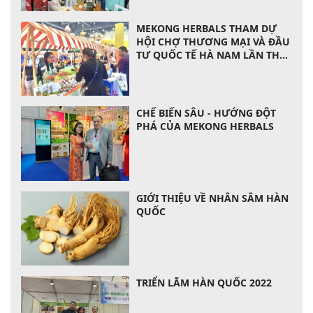
MEKONG HERBALS THAM DỰ
HỘI CHỢ THƯƠNG MẠI VÀ ĐẦU
TƯ QUỐC TẾ HÀ NAM LẦN THỨ
14 VỚI QUY MÔ LỚN
CHẾ BIẾN SÂU - HƯỚNG ĐỘT
PHÁ CỦA MEKONG HERBALS
GIỚI THIỆU VỀ NHÂN SÂM HÀN
QUỐC
TRIỂN LÃM HÀN QUỐC 2022