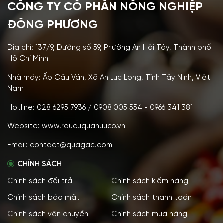
CÔNG TY CỔ PHẦN NÔNG NGHIỆP
ĐÔNG PHƯƠNG
Địa chỉ: 137/9, Đường số 59, Phường An Hội Tây, Thành phố
Hồ Chí Minh
Nhà máy: Ấp Cầu Ván, Xã An Lục Long, Tỉnh Tây Ninh, Việt
Nam
Hotline: 028 6295 7936 / 0908 005 554 - 0966 341 381
Website: www.raucuquahuuco.vn
Email: contact@quagac.com
CHÍNH SÁCH
Chính sách đổi trả
Chính sách kiểm hàng
Chính sách bảo mật
Chính sách thanh toán
Chính sách vận chuyển
Chính sách mua hàng