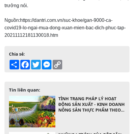
trưởng nói.
Nguồn:https://dantri.com.vn/suc-khoe/gan-9000-ca-
covid19-lo-ngai-mua-dong-xuan-mien-bac-dich-phuc-tap-
20211112181130018.htm
Chia sẻ:
Share
Facebook
Twitter
Messenger
Copy
Link
Tin liên quan:
TÌNH TRẠNG PHÁP LÝ HOẠT
ĐỘNG SẢN XUẤT - KINH DOANH
NÔNG SẢN THỰC PHẨM THEO
LUẬT CỦA VIỆT NAM