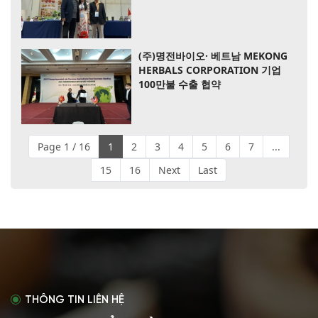
(주)명전바이오· 베트남 MEKONG
HERBALS CORPORATION 기업
100만불 수출 협약
Page 1 / 16
1
2
3
4
5
6
7
...
15
16
Next
Last
THÔNG TIN LIÊN HỆ