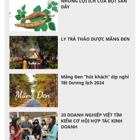
NHŨNG LỢI ÍCH CỦA BỘT SẮN
DÂY
LY TRÀ THẢO DƯỢC MĂNG ĐEN
Măng Đen “hút khách” dịp nghỉ
Tết Dương lịch 2024
20 DOANH NGHIỆP VIỆT TÌM
KIẾM CƠ HỘI HỢP TÁC KINH
DOANH