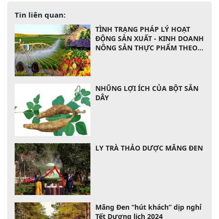
Tin liên quan:
TÌNH TRẠNG PHÁP LÝ HOẠT
ĐỘNG SẢN XUẤT - KINH DOANH
NÔNG SẢN THỰC PHẨM THEO
LUẬT CỦA VIỆT NAM
NHŨNG LỢI ÍCH CỦA BỘT SẮN
DÂY
LY TRÀ THẢO DƯỢC MĂNG ĐEN
Măng Đen “hút khách” dịp nghỉ
Tết Dương lịch 2024