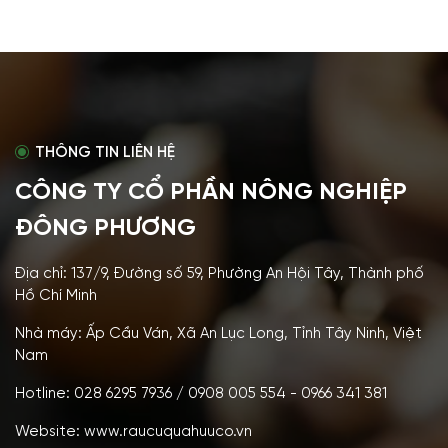
THÔNG TIN LIÊN HỆ
CÔNG TY CỔ PHẦN NÔNG NGHIỆP
ĐÔNG PHƯƠNG
Địa chỉ: 137/9, Đường số 59, Phường An Hội Tây, Thành phố
Hồ Chí Minh
Nhà máy: Ấp Cầu Ván, Xã An Lục Long, Tỉnh Tây Ninh, Việt
Nam
Hotline: 028 6295 7936 / 0908 005 554 - 0966 341 381
Website: www.raucuquahuuco.vn