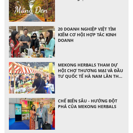
20 DOANH NGHIỆP VIỆT TÌM
KIẾM CƠ HỘI HỢP TÁC KINH
DOANH
MEKONG HERBALS THAM DỰ
HỘI CHỢ THƯƠNG MẠI VÀ ĐẦU
TƯ QUỐC TẾ HÀ NAM LẦN THỨ
14 VỚI QUY MÔ LỚN
CHẾ BIẾN SÂU - HƯỚNG ĐỘT
PHÁ CỦA MEKONG HERBALS