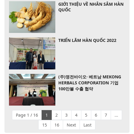
GIỚI THIỆU VỀ NHÂN SÂM HÀN
QUỐC
TRIỂN LÃM HÀN QUỐC 2022
(주)명전바이오· 베트남 MEKONG
HERBALS CORPORATION 기업
100만불 수출 협약
Page 1 / 16
1
2
3
4
5
6
7
...
15
16
Next
Last