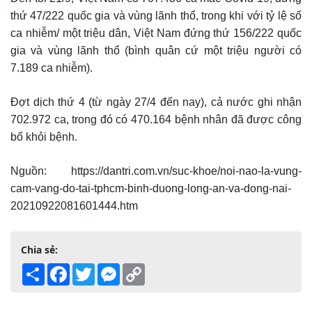
thứ 47/222 quốc gia và vùng lãnh thổ, trong khi với tỷ lệ số
ca nhiễm/ một triệu dân, Việt Nam đứng thứ 156/222 quốc
gia và vùng lãnh thổ (bình quân cứ một triệu người có
7.189 ca nhiễm).
Đợt dịch thứ 4 (từ ngày 27/4 đến nay), cả nước ghi nhận
702.972 ca, trong đó có 470.164 bệnh nhân đã được công
bố khỏi bệnh.
Nguồn: https://dantri.com.vn/suc-khoe/noi-nao-la-vung-
cam-vang-do-tai-tphcm-binh-duong-long-an-va-dong-nai-
20210922081601444.htm
Chia sẻ:
Share
Facebook
Twitter
Messenger
Copy
Link