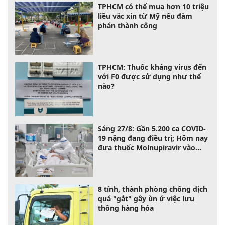
TPHCM có thể mua hơn 10 triệu
liều vắc xin từ Mỹ nếu đàm
phán thành công
TPHCM: Thuốc kháng virus đến
với F0 được sử dụng như thế
nào?
Sáng 27/8: Gần 5.200 ca COVID-
19 nặng đang điều trị; Hôm nay
đưa thuốc Molnupiravir vào
điều trị F0
8 tỉnh, thành phòng chống dịch
quá "gắt" gây ùn ứ việc lưu
thông hàng hóa