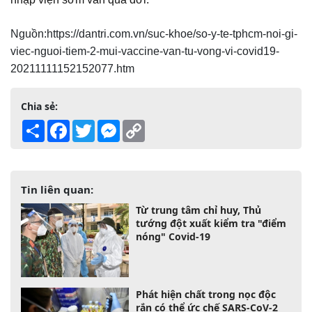
Nguồn:https://dantri.com.vn/suc-khoe/so-y-te-tphcm-noi-gi-
viec-nguoi-tiem-2-mui-vaccine-van-tu-vong-vi-covid19-
20211111152152077.htm
Chia sẻ:
Share
Facebook
Twitter
Messenger
Copy
Link
Tin liên quan:
Từ trung tâm chỉ huy, Thủ
tướng đột xuất kiểm tra "điểm
nóng" Covid-19
Phát hiện chất trong nọc độc
rắn có thể ức chế SARS-CoV-2