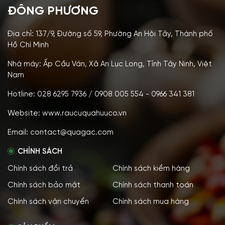
ĐÔNG PHƯƠNG
Địa chỉ: 137/9, Đường số 59, Phường An Hội Tây, Thành phố
Hồ Chí Minh
Nhà máy: Ấp Cầu Ván, Xã An Lục Long, Tỉnh Tây Ninh, Việt
Nam
Hotline: 028 6295 7936 / 0908 005 554 - 0966 341 381
Website: www.raucuquahuuco.vn
Email: contact@quagac.com
CHÍNH SÁCH
Chính sách đổi trả
Chính sách kiểm hàng
Chính sách bảo mật
Chính sách thanh toán
Chính sách vận chuyển
Chính sách mua hàng