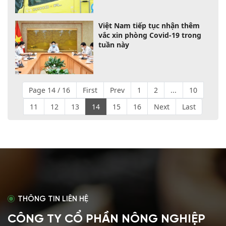
Việt Nam tiếp tục nhận thêm
vắc xin phòng Covid-19 trong
tuần này
Page 14 / 16
First
Prev
1
2
...
10
11
12
13
14
15
16
Next
Last
THÔNG TIN LIÊN HỆ
CÔNG TY CỔ PHẦN NÔNG NGHIỆP