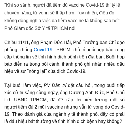
"Khi so sánh, người đã tiêm đủ vaccine Covid-19 thì tỷ lệ
chuyển nặng, tử vong sẽ thấp hơn. Tuy nhiên, điều đó
không đồng nghĩa việc đã tiêm vaccine là không sao hết",
Phó Giám đốc Sở Y tế TPHCM nói.
Chiều 11/11, ông Phạm Đức Hải, Phó Trưởng ban Chỉ đạo
phòng, chống
Covid-19
TPHCM, chủ trì buổi họp báo cung
cấp thông tin về tình hình dịch bệnh trên địa bàn. Buổi họp
báo diễn ra trong bối cảnh, thành phố ghi nhận nhiều dấu
hiệu về sự "nóng lại" của dịch Covid-19.
Tại buổi làm việc,
PV Dân trí
đặt câu hỏi, trong buổi tiếp
xúc cử tri sáng cùng ngày, ông Dương Anh Đức, Phó Chủ
tịch UBND TPHCM, đã đề cập tới hiện tượng một số
người tiêm đủ 2 mũi vaccine nhưng vẫn tử vong do Covid-
19. Theo đánh giá của ngành y tế thành phố, đây có phải
là dấu hiệu bất thường về tình hình dịch bệnh hay không?