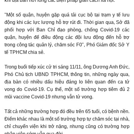
khi địa bàn nới lỏng các biện pháp giãn cách xã hội.
"Một số quận, huyện gặp quá tải cục bộ tại trạm y tế lưu
động khi các lực lượng hỗ trợ rút đi. Thời gian qua, Sở đã
phối hợp với Ban Chỉ đạo phòng, chống Covid-19 các
quận, huyện để điều động các đội lưu động đến hỗ trợ
trong công tác quản lý, chăm sóc F0", Phó Giám đốc Sở Y
tế TPHCM chia sẻ.
Trong buổi tiếp xúc cử tri sáng 11/11, ông Dương Anh Đức,
Phó Chủ tịch UBND TPHCM, thông tin, những ngày qua,
địa bàn có nhiều dấu hiệu đáng lo liên quan đến ca tử
vong do Covid-19. Cụ thể, một số trường hợp tiêm đủ 2
mũi vaccine Covid-19 nhưng vẫn tử vong.
Tất cả những trường hợp đó đều trên 65 tuổi, có bệnh nền.
Điểm khác nhau là một số trường hợp tự chăm sóc tại nhà,
chỉ chuyển viện khi trở nặng, nhưng cũng có trường hợp
nhập viện sớm vẫn qua đời.