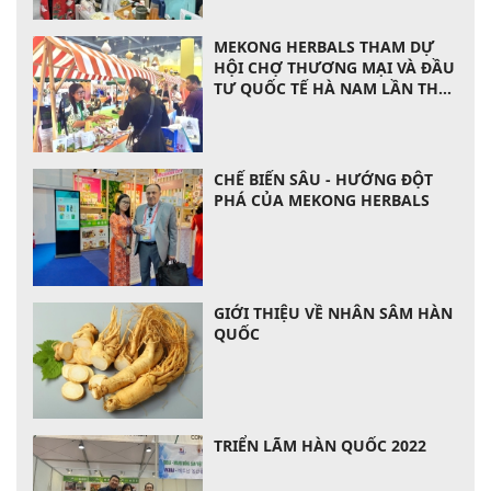
MEKONG HERBALS THAM DỰ
HỘI CHỢ THƯƠNG MẠI VÀ ĐẦU
TƯ QUỐC TẾ HÀ NAM LẦN THỨ
14 VỚI QUY MÔ LỚN
CHẾ BIẾN SÂU - HƯỚNG ĐỘT
PHÁ CỦA MEKONG HERBALS
GIỚI THIỆU VỀ NHÂN SÂM HÀN
QUỐC
TRIỂN LÃM HÀN QUỐC 2022