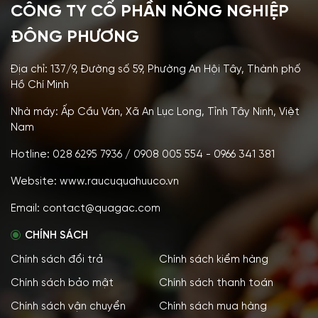
CÔNG TY CỔ PHẦN NÔNG NGHIỆP
ĐÔNG PHƯƠNG
Địa chỉ: 137/9, Đường số 59, Phường An Hội Tây, Thành phố
Hồ Chí Minh
Nhà máy: Ấp Cầu Ván, Xã An Lục Long, Tỉnh Tây Ninh, Việt
Nam
Hotline: 028 6295 7936 / 0908 005 554 - 0966 341 381
Website: www.raucuquahuuco.vn
Email: contact@quagac.com
CHÍNH SÁCH
Chính sách đổi trả
Chính sách kiểm hàng
Chính sách bảo mật
Chính sách thanh toán
Chính sách vận chuyển
Chính sách mua hàng