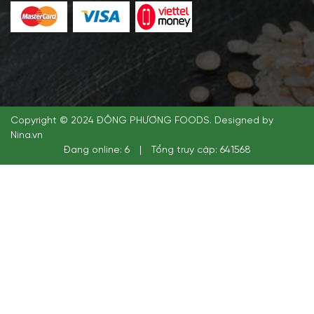
Copyright © 2024 ĐÔNG PHƯƠNG FOODS. Designed by
Nina.vn
Đang online: 6
|
Tổng truy cập: 641568