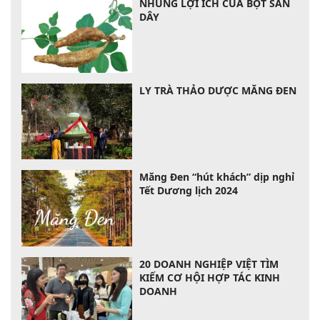
NHŨNG LỢI ÍCH CỦA BỘT SẮN
DÂY
LY TRÀ THẢO DƯỢC MĂNG ĐEN
Măng Đen “hút khách” dịp nghỉ
Tết Dương lịch 2024
20 DOANH NGHIỆP VIỆT TÌM
KIẾM CƠ HỘI HỢP TÁC KINH
DOANH