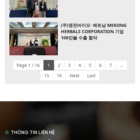
(주)명전바이오· 베트남 MEKONG
HERBALS CORPORATION 기업
100만불 수출 협약
Page 1 / 16
1
2
3
4
5
6
7
...
15
16
Next
Last
THÔNG TIN LIÊN HỆ