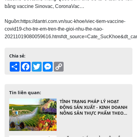
bằng vaccine Sinovac, CoronaVac…
Nguồn:https://dantri.com.vn/suc-khoe/viec-tiem-vaccine-
covid19-cho-tre-em-tren-the-gioi-nhu-the-nao-
20211019080059616.htm#dt_source=Cate_SucKhoe&dt_c
Chia sẻ:
Share
Facebook
Twitter
Messenger
Copy
Link
Tin liên quan:
TÌNH TRẠNG PHÁP LÝ HOẠT
ĐỘNG SẢN XUẤT - KINH DOANH
NÔNG SẢN THỰC PHẨM THEO
LUẬT CỦA VIỆT NAM