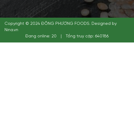
Copyright © 2024 ĐÔNG PHƯƠNG FOODS. Designed by
Nina.vn
Đang online: 20
|
Tổng truy cập: 640186