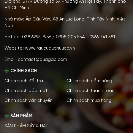
Địa chỉ: 137/9, Đường số 59, Phường An Hội Tây, Thành phố
Hồ Chí Minh
Nhà máy: Ấp Cầu Ván, Xã An Lục Long, Tỉnh Tây Ninh, Việt
Nam
Hotline: 028 6295 7936 / 0908 005 554 - 0966 341 381
Website: www.raucuquahuuco.vn
Email: contact@quagac.com
CHÍNH SÁCH
Chính sách đổi trả
Chính sách kiểm hàng
Chính sách bảo mật
Chính sách thanh toán
Chính sách vận chuyển
Chính sách mua hàng
SẢN PHẨM
SẢN PHẨM SẤY & HẠT