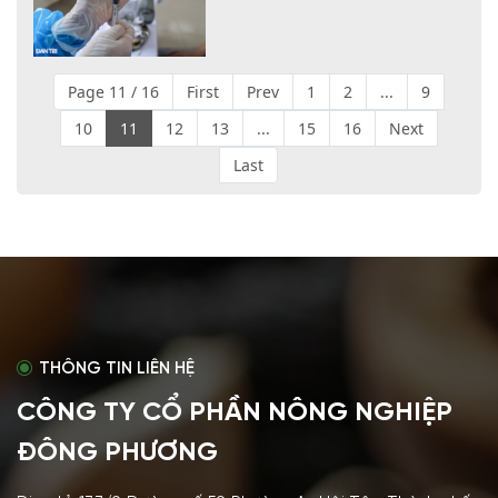
Page 11 / 16
First
Prev
1
2
...
9
10
11
12
13
...
15
16
Next
Last
THÔNG TIN LIÊN HỆ
CÔNG TY CỔ PHẦN NÔNG NGHIỆP
ĐÔNG PHƯƠNG