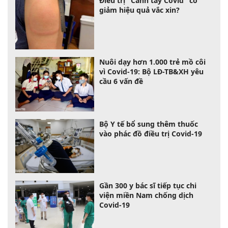
Điều trị "Cánh tay Covid" có
giảm hiệu quả vắc xin?
Nuôi dạy hơn 1.000 trẻ mồ côi
vì Covid-19: Bộ LĐ-TB&XH yêu
cầu 6 vấn đề
Bộ Y tế bổ sung thêm thuốc
vào phác đồ điều trị Covid-19
Gần 300 y bác sĩ tiếp tục chi
viện miền Nam chống dịch
Covid-19