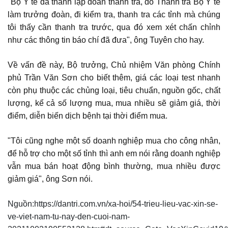
"Bộ Y tế đã thành lập đoàn thanh tra, do Thanh tra Bộ Y tế
làm trưởng đoàn, đi kiểm tra, thanh tra các tỉnh mà chúng
tôi thấy cần thanh tra trước, qua đó xem xét chấn chỉnh
như các thông tin báo chí đã đưa", ông Tuyên cho hay.
Về vấn đề này, Bộ trưởng, Chủ nhiệm Văn phòng Chính
phủ Trần Văn Sơn cho biết thêm, giá các loại test nhanh
còn phụ thuộc các chủng loại, tiêu chuẩn, nguồn gốc, chất
lượng, kể cả số lượng mua, mua nhiều sẽ giảm giá, thời
điểm, diễn biến dịch bệnh tại thời điểm mua.
"Tôi cũng nghe một số doanh nghiệp mua cho công nhân,
để hỗ trợ cho một số tỉnh thì anh em nói rằng doanh nghiệp
vẫn mua bán hoạt động bình thường, mua nhiều được
giảm giá", ông Sơn nói.
Nguồn:https://dantri.com.vn/xa-hoi/54-trieu-lieu-vac-xin-se-
ve-viet-nam-tu-nay-den-cuoi-nam-