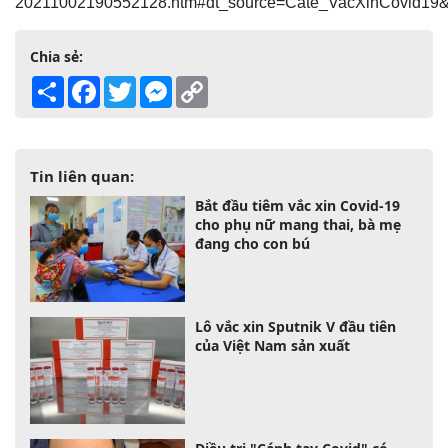
20211002190552128.htm#dt_source=Cate_VacXinCovid19
Chia sẻ:
Share
Facebook
Twitter
Messenger
Copy
Link
Tin liên quan:
Bắt đầu tiêm vắc xin Covid-19
cho phụ nữ mang thai, bà mẹ
đang cho con bú
Lô vắc xin Sputnik V đầu tiên
của Việt Nam sản xuất